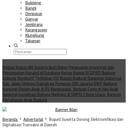
Buleleng
Bangli
Denpasar
Gianyar
Jembrana
Karangasem
Klungkung
Tabanan
Moving News
Wabup Bagus Alit Sucipta Ikuti Rakor Penguatan Integritas dan
Pencegahan Korupsi di Surabaya
Ketua Komisi III DPRD Badung
Dukung Eksekutif Terbitkan OD
Bupati Badung Dampingi Gubernur
Bali, Jajaki Obligasi Daerah ke Pemprov DKI Jakarta
DWP Badung
Kunjungi Pasien Anak di RS Mangusada, Berbagi Ceria di Hari Anak
Nasional
Sosialisasi Bahaya Narkoba di SMPN 2 Kuta Utara, Bangun
Pertahanan Anak Badung
Beranda
Advertorial
Bupati Suwirta Dorong Elektronifikasi dan
Digitalisasi Transaksi di Daerah