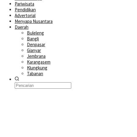
Pariwisata
Pendidikan
Advertorial
Menyapa Nusantara
Daerah
Buleleng
Bangli
Denpasar
Gianyar
Jembrana
Karangasem
Klungkung
Tabanan