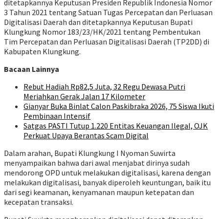
ditetapkannya Keputusan Presiden Republik Indonesia Nomor
3 Tahun 2021 tentang Satuan Tugas Percepatan dan Perluasan
Digitalisasi Daerah dan ditetapkannya Keputusan Bupati
Klungkung Nomor 183/23/HK/2021 tentang Pembentukan
Tim Percepatan dan Perluasan Digitalisasi Daerah (TP2DD) di
Kabupaten Klungkung.
Bacaan Lainnya
Rebut Hadiah Rp82,5 Juta, 32 Regu Dewasa Putri
Meriahkan Gerak Jalan 17 Kilometer
Gianyar Buka Binlat Calon Paskibraka 2026, 75 Siswa Ikuti
Pembinaan Intensif
Satgas PASTI Tutup 1.220 Entitas Keuangan Ilegal, OJK
Perkuat Upaya Berantas Scam Digital
Dalam arahan, Bupati Klungkung I Nyoman Suwirta
menyampaikan bahwa dari awal menjabat dirinya sudah
mendorong OPD untuk melakukan digitalisasi, karena dengan
melakukan digitalisasi, banyak diperoleh keuntungan, baik itu
dari segi keamanan, kenyamanan maupun ketepatan dan
kecepatan transaksi.