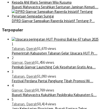
Bupati Mahayastra Serahkan Santunan Jaminan Kemati…
DPRD Gianyar Sampaikan Raperda Inisiatif Tentang P…
Terpopuler
1
Tabanan
,
Daerah
51,670 views
Pemerintah Kabupaten Tabanan Gelar Upacara HUT Pr…
2
Gianyar
,
Daerah
51,456 views
Pemkab Gianyar Launching Cek Kesehatan Gratis Ana…
3
Tabanan
,
Daerah
51,093 views
Festival Perdana Pantai Pangkung Tibah Promosi Wi…
4
Gianyar
,
Daerah
50,769 views
Bupati Mahayastra Kukuhkan Paskibraka Kabupaten G…
5
Tabanan
,
Daerah
50,414 views
Jaga Kelestarian Ekosistem, Bupati Sanjaya Tebar …