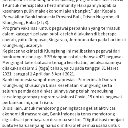
19 untuk menciptakan
herd immun
it
y
.
Harapannya apabila
kesehatan pulih maka ekonomi akan bangkit,” ujar
Kepala
Perwakilan Bank Indonesia Provinsi Bali, Trisno Nugroho, di
Klungkung, Rabu (31/3).
Program vaksinasi untuk pegawai perbankan yang termasuk
dalam
kategori
pelayan
publik telah dilakukan di beberapa
daerah
, yaitu Denpasar, Singaraja, Jembrana dan pada hari ini di
Klungkung, ucapnya.
Kegiatan vaksinasi
di
Klungkung
ini
melibatkan
pegawai
dari
b
ank umum
dan juga BPR dengan total sebanyak 422 pegawai.
Mengingat keterbatasan tenaga kesehatan, pelaksanaannya
dilakukan dalam 3 (tiga) tahap, yaitu pada tanggal 31 Maret
2021, tanggal 1 April dan 5 April 2021.
Bank Indonesia sangat mengapresiasi Pemerintah Daerah
Klungkung
khususnya
Dinas Kesehatan Klungkung
serta
seluruh
pemda dan dinkes lainnya yang telah mendukung
terselenggaranya program vaksinasi
Covid
–
19 untuk pegawai
perbankan
ini, ujar Trisno.
Di sis
i
lain, untuk mendorong peningkatan
geliat
aktivitas
ekonomi di masyarakat, Bank Indonesia terus mendorong
digitalisasi pembayaran di semua sektor. “Digitalisasi menjadi
suatu keharusan yang harus dimiliki oleh semua usaha
untuk