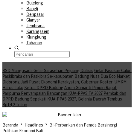
Buleleng
Bangli
Denpasar
Gianyar
Jembrana
Karangasem
Klungkung
Tabanan
Moving News
RSD Mangusada Gelar Sarasehan Pejuang Dialisis
Gelar Pasukan Calon
Paskibraka dan Paskibra Se-kabupaten Badung
Nusa Dua Eco Market
Didorong Jadi Pusat Ekonomi Kerakyatan, Gubernur Koster: UMKM
Harus Laku
Ketua DPRD Badung Anom Gumanti Pimpin Rapat
Paripurna Penyampaian Rancangan KUA-PPAS TA 2027
Pemkab dan
DPRD Badung Sepakati KUA-PPAS 2027, Belanja Daerah Tembus
Rp14,2 Triliun
Beranda
Headlines
BI-Perbankan dan Pemda Bersinergi
Pulihkan Ekonomi Bali