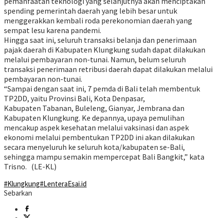
pemanfaatan
teknologi
yang
selanjutnya
akan
menciptakan
spending
pemerintah
daerah
yang
lebih
besar
untuk
menggerakkan
kembali
roda
perekonomian
daerah
yang
sempat
lesu
karena
pandemi
.
H
ingga saat ini, seluruh transaksi belanja dan penerimaan
pajak daerah di Kabupaten Klungkung sudah dapat dilakukan
melalui pembayaran non-tunai. Namun, belum seluruh
transaksi penerimaan retribusi daerah dapat dilakukan melalui
pembayaran non-tunai.
“S
ampai dengan saat
ini
,
7 p
emda
di Bali
telah
membentuk
TP2DD
, yaitu
Provinsi
Bali, Kota Denpasar,
Kabupaten
Tabanan
,
Buleleng
,
Gianyar
,
Jembrana
dan
Kabupaten
Klungkung
.
Ke depannya, upaya pemulihan
mencakup aspek kesehatan melalui vaksinasi dan aspek
ekonomi melalui pembentukan TP2DD ini akan dilakukan
secara menyeluruh ke seluruh kota/kabupaten se-Bali,
sehingga mampu semakin mempercepat Bali Bangkit,” kata
Trisno. (LE-KL)
#Klungkung
#LenteraEsai.id
Sebarkan