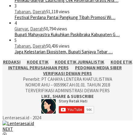
Pemkab Gianyar Launching Cek Kesehatan Gratis Ana…
3
Tabanan
,
Daerah
51,118 views
Festival Perdana Pantai Pangkung Tibah Promosi Wi…
4
Gianyar
,
Daerah
50,794 views
Bupati Mahayastra Kukuhkan Paskibraka Kabupaten G…
5
Tabanan
,
Daerah
50,436 views
Jaga Kelestarian Ekosistem, Bupati Sanjaya Tebar …
REDAKSI
KODE ETIK
KODE ETIK JURNALISTIK
KODE ETIK
INTERNAL PERUSAHAAN PERS
PEDOMAN MEDIA SIBER
VERIFIKASI DEWAN PERS
Penerbit: PT CAHAYA LENTERA KHATULISTIWA
NOMOR AHU – 0059967.AH.01.01. TAHUN 2018
TERVERIFIKASI ADMINISTRASI DEWAN PERS
LIKE, SHARE & SUBSCRIBE
Lenteraesai.id - 2024
NEXT