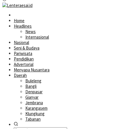
Home
Headlines
News
Internasional
Nasional
Seni & Budaya
Pariwisata
Pendidikan
Advertorial
Menyapa Nusantara
Daerah
Buleleng
Bangli
Denpasar
Gianyar
Jembrana
Karangasem
Klungkung
Tabanan