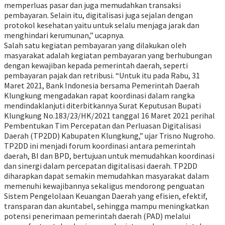
memperluas pasar dan juga memudahkan t
ransaksi
pembayaran. Selain itu,
digitalisasi juga sejalan dengan
protokol kesehatan yaitu untuk selalu menjaga jarak dan
menghindari kerumunan,” ucapnya.
Salah satu kegiatan pembayaran yang dilakukan oleh
masyarakat adalah kegiatan pembayaran yang berhubungan
dengan
kewajiban
kepada
pemerintah daerah, seperti
pembayaran pajak dan retribusi. “Untuk itu
pada
Rabu
, 31
Maret
2021
, Bank Indonesia bersama Pemerintah Daerah
Klungkung
mengadakan
rapat koordinasi dalam rangka
mendindaklanjuti diterbitkannya Surat Keputusan Bupati
Klungkung No.183/23/HK/2021
tanggal
16
Maret
2021
perihal
Pembentukan Tim Percepatan dan Perluasan Digitalisasi
Daerah (TP2DD) Kabupaten Klungkung,” ujar Trisno Nugroho.
TP2DD
ini menjadi
forum
koordinasi
antara
pemerintah
daerah
, BI dan BPD
,
bertujuan
untuk
memudahkan
koordinasi
dan
sinergi
dalam p
ercepatan
digitalisasi
daerah
.
TP2DD
diharapkan
dapat
semakin
memudahkan
masyarakat
dalam
memenuhi
kewajibannya
sekaligus
mendorong
penguatan
Sistem
Pengelolaan
Keuangan
Daerah yang
efisien
,
efektif
,
transparan
dan
akuntabel
,
sehingga
mampu
meningkatkan
potensi
penerimaan
pemerintah
daerah
(PAD)
melalui