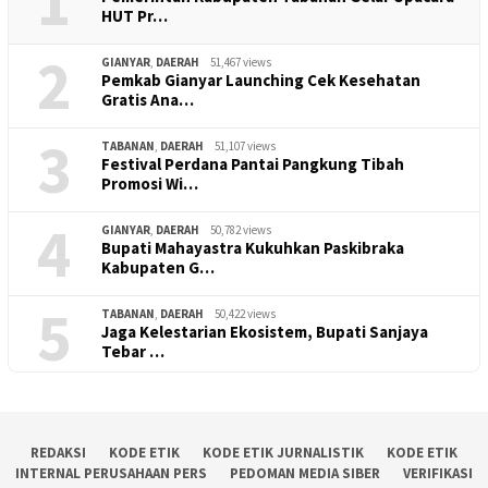
1
HUT Pr…
2
GIANYAR
,
DAERAH
51,467 views
Pemkab Gianyar Launching Cek Kesehatan
Gratis Ana…
3
TABANAN
,
DAERAH
51,107 views
Festival Perdana Pantai Pangkung Tibah
Promosi Wi…
4
GIANYAR
,
DAERAH
50,782 views
Bupati Mahayastra Kukuhkan Paskibraka
Kabupaten G…
5
TABANAN
,
DAERAH
50,422 views
Jaga Kelestarian Ekosistem, Bupati Sanjaya
Tebar …
REDAKSI
KODE ETIK
KODE ETIK JURNALISTIK
KODE ETIK
INTERNAL PERUSAHAAN PERS
PEDOMAN MEDIA SIBER
VERIFIKASI