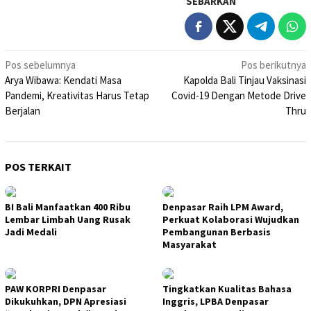
SEBARKAN
Navigasi
Pos sebelumnya
Pos berikutnya
Arya Wibawa: Kendati Masa
Kapolda Bali Tinjau Vaksinasi
pos
Pandemi, Kreativitas Harus Tetap
Covid-19 Dengan Metode Drive
Berjalan
Thru
POS TERKAIT
BI Bali Manfaatkan 400 Ribu
Denpasar Raih LPM Award,
Lembar Limbah Uang Rusak
Perkuat Kolaborasi Wujudkan
Jadi Medali
Pembangunan Berbasis
Masyarakat
PAW KORPRI Denpasar
Tingkatkan Kualitas Bahasa
Dikukuhkan, DPN Apresiasi
Inggris, LPBA Denpasar