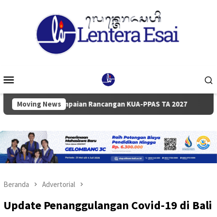
Loncat
ke
konten
Menu
Mobile
Penyampaian Rancangan KUA-PPAS TA 2027
Moving News
Pemkab dan DP
Beranda
Advertorial
Update Penanggulangan Covid-19 di Bali