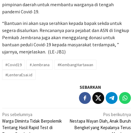
pimpinan daerah untuk membantu warganya di tengah
pandemi Covid-19.
“Bantuan ini akan saya serahkan kepada bapak sekda untuk
segera disalurkan. Rencananya para pejabat dan ASN di lingkup
Pemkab Jembrana juga akan menggalang donasi untuk
bantuan peduli Covid-19 kepada masyarakat terdampak, ”
ujarnya, menjelaskan. (LE-JB1)
#Covid19
#Jembrana
#KembangHartawan
#LenteraEsai.id
SEBARKAN
Navigasi
Pos sebelumnya
Pos berikutnya
Warga Diminta Tidak Berpolemik
Nestapa Wayan Diah, Anak Buruh
pos
Tentang Hasil Rapid Test di
Bengkel yang Kepalanya Terus