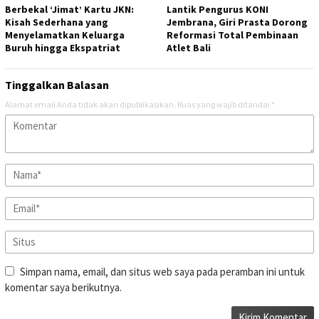
Berbekal ‘Jimat’ Kartu JKN:
Lantik Pengurus KONI
Kisah Sederhana yang
Jembrana, Giri Prasta Dorong
Menyelamatkan Keluarga
Reformasi Total Pembinaan
Buruh hingga Ekspatriat
Atlet Bali
Tinggalkan Balasan
Alamat email Anda tidak akan dipublikasikan.
Ruas yang wajib ditandai
*
Simpan nama, email, dan situs web saya pada peramban ini untuk
komentar saya berikutnya.