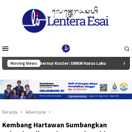
Loncat
ke
konten
Menu
Mobile
tan, Gubernur Koster: UMKM Harus Laku
Moving News
Ketua DPRD Badu
Beranda
Advertorial
Kembang Hartawan Sumbangkan