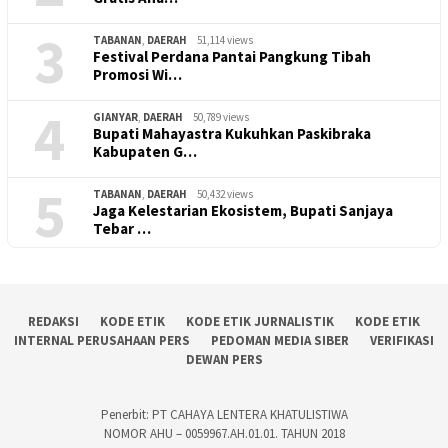
3
TABANAN
,
DAERAH
51,114 views
Festival Perdana Pantai Pangkung Tibah
Promosi Wi…
4
GIANYAR
,
DAERAH
50,789 views
Bupati Mahayastra Kukuhkan Paskibraka
Kabupaten G…
5
TABANAN
,
DAERAH
50,432 views
Jaga Kelestarian Ekosistem, Bupati Sanjaya
Tebar …
REDAKSI
KODE ETIK
KODE ETIK JURNALISTIK
KODE ETIK
INTERNAL PERUSAHAAN PERS
PEDOMAN MEDIA SIBER
VERIFIKASI
DEWAN PERS
Penerbit: PT CAHAYA LENTERA KHATULISTIWA
NOMOR AHU – 0059967.AH.01.01. TAHUN 2018