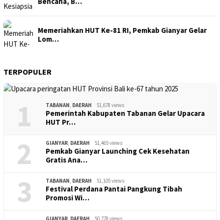
Bencana, B…
Memeriahkan HUT Ke-81 RI, Pemkab Gianyar Gelar
Lom…
TERPOPULER
1
TABANAN
,
DAERAH
51,678 views
Pemerintah Kabupaten Tabanan Gelar Upacara
HUT Pr…
2
GIANYAR
,
DAERAH
51,465 views
Pemkab Gianyar Launching Cek Kesehatan
Gratis Ana…
3
TABANAN
,
DAERAH
51,105 views
Festival Perdana Pantai Pangkung Tibah
Promosi Wi…
GIANYAR
,
DAERAH
50,778 views