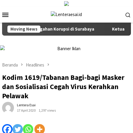
Loncat
ke
Menu
konten
Mobile
itas dan Pencegahan Korupsi di Surabaya
Moving News
Ketua Komisi I
Beranda
Headlines
Kodim 1619/Tabanan Bagi-bagi Masker
dan Sosialisasi Cegah Virus Kerahkan
Pelawak
Lentera Esai
17 April 2020
1,297 views