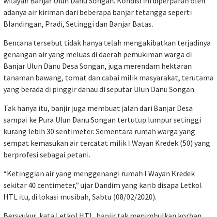
wilayah Banjar Ulun Danu Songan. Kondisi ini diperparah oleh
adanya air kiriman dari beberapa banjar tetangga seperti
Blandingan, Pradi, Setinggi dan Banjar Batas.
Bencana tersebut tidak hanya telah mengakibatkan terjadinya
genangan air yang meluas di daerah pemukiman warga di
Banjar Ulun Danu Desa Songan, juga merendam hektaran
tanaman bawang, tomat dan cabai milik masyarakat, terutama
yang berada di pinggir danau di seputar Ulun Danu Songan.
Tak hanya itu, banjir juga membuat jalan dari Banjar Desa
sampai ke Pura Ulun Danu Songan tertutup lumpur setinggi
kurang lebih 30 sentimeter. Sementara rumah warga yang
sempat kemasukan air tercatat milik I Wayan Kredek (50) yang
berprofesi sebagai petani.
“Ketinggian air yang menggenangi rumah I Wayan Kredek
sekitar 40 centimeter,” ujar Dandim yang karib disapa Letkol
HTL itu, di lokasi musibah, Sabtu (08/02/2020).
Bersyukur, kata Letkol HTL, banjir tak menimbulkan korban