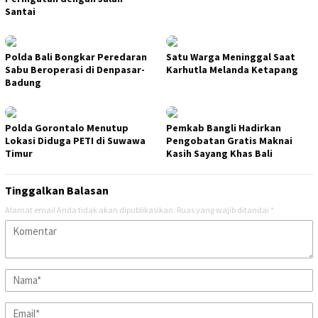
Santai
Polda Bali Bongkar Peredaran
Satu Warga Meninggal Saat
Sabu Beroperasi di Denpasar-
Karhutla Melanda Ketapang
Badung
Polda Gorontalo Menutup
Pemkab Bangli Hadirkan
Lokasi Diduga PETI di Suwawa
Pengobatan Gratis Maknai
Timur
Kasih Sayang Khas Bali
Tinggalkan Balasan
Alamat email Anda tidak akan dipublikasikan.
Ruas yang wajib ditandai
*