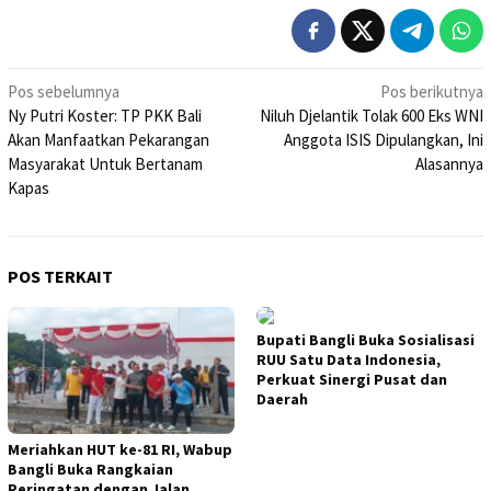
Navigasi
Pos sebelumnya
Pos berikutnya
Ny Putri Koster: TP PKK Bali
Niluh Djelantik Tolak 600 Eks WNI
pos
Akan Manfaatkan Pekarangan
Anggota ISIS Dipulangkan, Ini
Masyarakat Untuk Bertanam
Alasannya
Kapas
POS TERKAIT
Bupati Bangli Buka Sosialisasi
RUU Satu Data Indonesia,
Perkuat Sinergi Pusat dan
Daerah
Meriahkan HUT ke-81 RI, Wabup
Bangli Buka Rangkaian
Peringatan dengan Jalan