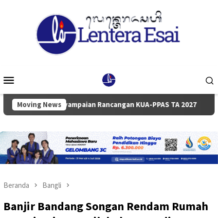
Loncat
ke
konten
Menu
Mobile
rna Penyampaian Rancangan KUA-PPAS TA 2027
Moving News
Pemkab da
Beranda
Bangli
Banjir Bandang Songan Rendam Rumah