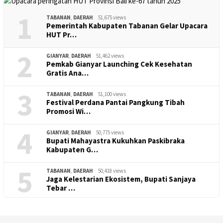
1
TABANAN
,
DAERAH
51,675 views
Pemerintah Kabupaten Tabanan Gelar Upacara
HUT Pr…
2
GIANYAR
,
DAERAH
51,462 views
Pemkab Gianyar Launching Cek Kesehatan
Gratis Ana…
3
TABANAN
,
DAERAH
51,100 views
Festival Perdana Pantai Pangkung Tibah
Promosi Wi…
4
GIANYAR
,
DAERAH
50,775 views
Bupati Mahayastra Kukuhkan Paskibraka
Kabupaten G…
5
TABANAN
,
DAERAH
50,418 views
Jaga Kelestarian Ekosistem, Bupati Sanjaya
Tebar …