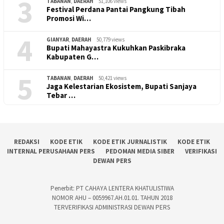
3
TABANAN
,
DAERAH
51,106 views
Festival Perdana Pantai Pangkung Tibah
Promosi Wi…
4
GIANYAR
,
DAERAH
50,779 views
Bupati Mahayastra Kukuhkan Paskibraka
Kabupaten G…
5
TABANAN
,
DAERAH
50,421 views
Jaga Kelestarian Ekosistem, Bupati Sanjaya
Tebar …
REDAKSI
KODE ETIK
KODE ETIK JURNALISTIK
KODE ETIK
INTERNAL PERUSAHAAN PERS
PEDOMAN MEDIA SIBER
VERIFIKASI
DEWAN PERS
Penerbit: PT CAHAYA LENTERA KHATULISTIWA
NOMOR AHU – 0059967.AH.01.01. TAHUN 2018
TERVERIFIKASI ADMINISTRASI DEWAN PERS