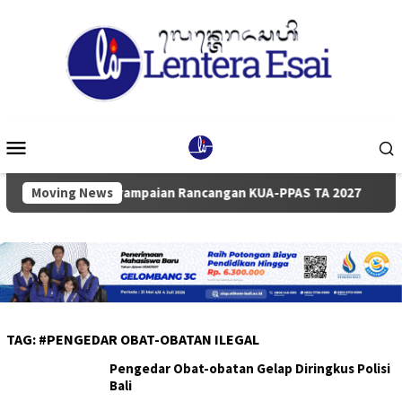
Loncat
ke
konten
Menu
Mobile
urna Penyampaian Rancangan KUA-PPAS TA 2027
Moving News
Pemkab 
TAG:
#PENGEDAR OBAT-OBATAN ILEGAL
Pengedar Obat-obatan Gelap Diringkus Polisi
Bali