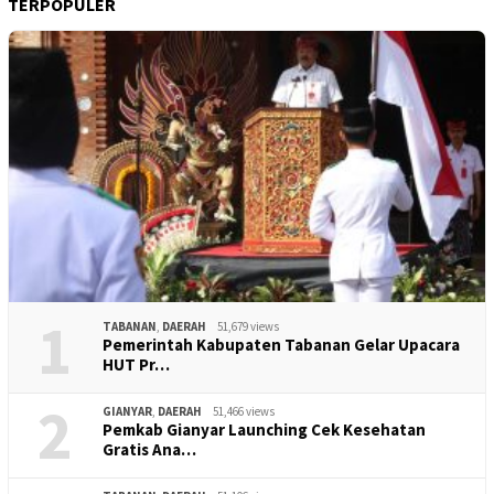
TERPOPULER
1
TABANAN
,
DAERAH
51,679 views
Pemerintah Kabupaten Tabanan Gelar Upacara
HUT Pr…
2
GIANYAR
,
DAERAH
51,466 views
Pemkab Gianyar Launching Cek Kesehatan
Gratis Ana…