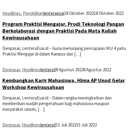
Headlines
,
Pendidikan
lenteraesai
18 Oktober 2022
18 Oktober 2022
Program Praktisi Mengajar, Prodi Teknologi Pangan
Berkolaborasi dengan Praktisi Pada Mata Kuliah
Kewirausahaan
Denpasar, LenteraEsai.id – Guna menunjang pencapaian IKU 4 yaitu
Praktisi Mengajar di dalam Kampus dan […]
Denpasar
,
Headlines
lentera3
8 Agustus 2022
8 Agustus 2022
Kembangkan Karir Mahasiswa, Hima AP Unud Gelar
Workshop Kewirausahaan
Denpasar, LenteraEsai.id – Dalam rangka meningkatkan dan
memberikan wadah pengetahuan bagi mahasiswa maupun
masyarakat umum, […]
Denpasar
,
Headlines
lentera3
15 Juli 2022
15 Juli 2022