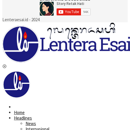
Lenteraesai.id - 2024
Home
Headlines
News
Internasional