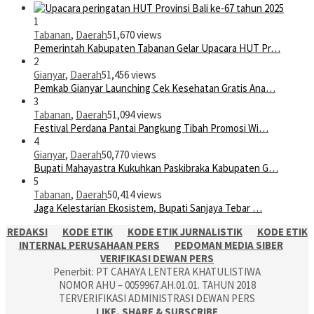
1
Tabanan
,
Daerah
51,670 views
Pemerintah Kabupaten Tabanan Gelar Upacara HUT Pr…
2
Gianyar
,
Daerah
51,456 views
Pemkab Gianyar Launching Cek Kesehatan Gratis Ana…
3
Tabanan
,
Daerah
51,094 views
Festival Perdana Pantai Pangkung Tibah Promosi Wi…
4
Gianyar
,
Daerah
50,770 views
Bupati Mahayastra Kukuhkan Paskibraka Kabupaten G…
5
Tabanan
,
Daerah
50,414 views
Jaga Kelestarian Ekosistem, Bupati Sanjaya Tebar …
REDAKSI
KODE ETIK
KODE ETIK JURNALISTIK
KODE ETIK
INTERNAL PERUSAHAAN PERS
PEDOMAN MEDIA SIBER
VERIFIKASI DEWAN PERS
Penerbit: PT CAHAYA LENTERA KHATULISTIWA
NOMOR AHU – 0059967.AH.01.01. TAHUN 2018
TERVERIFIKASI ADMINISTRASI DEWAN PERS
LIKE, SHARE & SUBSCRIBE