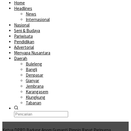
Home
Headlines
News
Internasional
Nasional
Seni & Budaya
Pariwisata
Pendidikan
Advertorial
Menyapa Nusantara
Daerah
Buleleng
Bangli
Denpasar
Gianyar
Jembrana
Karangasem
Klungkung
Tabanan
Moving News
Ketua DPRD Badung Anom Gumanti Pimpin Rapat Paripurna