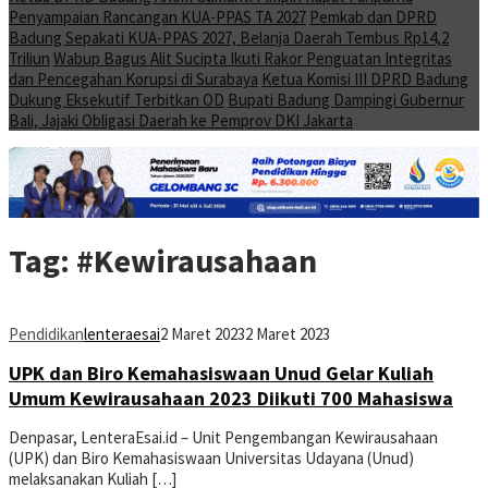
Penyampaian Rancangan KUA-PPAS TA 2027
Pemkab dan DPRD
Badung Sepakati KUA-PPAS 2027, Belanja Daerah Tembus Rp14,2
Triliun
Wabup Bagus Alit Sucipta Ikuti Rakor Penguatan Integritas
dan Pencegahan Korupsi di Surabaya
Ketua Komisi III DPRD Badung
Dukung Eksekutif Terbitkan OD
Bupati Badung Dampingi Gubernur
Bali, Jajaki Obligasi Daerah ke Pemprov DKI Jakarta
Tag:
#Kewirausahaan
Pendidikan
lenteraesai
2 Maret 2023
2 Maret 2023
UPK dan Biro Kemahasiswaan Unud Gelar Kuliah
Umum Kewirausahaan 2023 Diikuti 700 Mahasiswa
Denpasar, LenteraEsai.id – Unit Pengembangan Kewirausahaan
(UPK) dan Biro Kemahasiswaan Universitas Udayana (Unud)
melaksanakan Kuliah […]