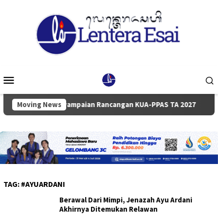
Loncat
ke
konten
Menu
Mobile
ripurna Penyampaian Rancangan KUA-PPAS TA 2027
Moving News
Pemk
TAG:
#AYUARDANI
Berawal Dari Mimpi, Jenazah Ayu Ardani
Akhirnya Ditemukan Relawan