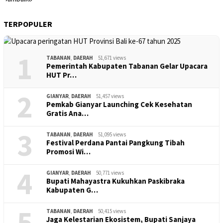
TERPOPULER
1
TABANAN
,
DAERAH
51,671 views
Pemerintah Kabupaten Tabanan Gelar Upacara
HUT Pr…
2
GIANYAR
,
DAERAH
51,457 views
Pemkab Gianyar Launching Cek Kesehatan
Gratis Ana…
3
TABANAN
,
DAERAH
51,095 views
Festival Perdana Pantai Pangkung Tibah
Promosi Wi…
4
GIANYAR
,
DAERAH
50,771 views
Bupati Mahayastra Kukuhkan Paskibraka
Kabupaten G…
5
TABANAN
,
DAERAH
50,415 views
Jaga Kelestarian Ekosistem, Bupati Sanjaya