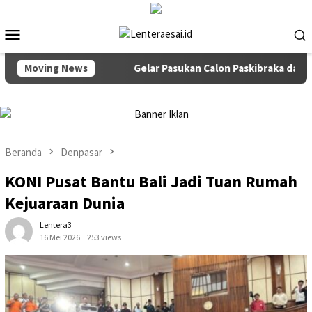
Loncat
ke
Menu
konten
Mobile
ang Dialisis
Moving News
Gelar Pasukan Calon Paskibraka dan Paski
Beranda
Denpasar
KONI Pusat Bantu Bali Jadi Tuan Rumah
Kejuaraan Dunia
Lentera3
16 Mei 2026
253 views