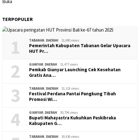
TERPOPULER
1
TABANAN
,
DAERAH
51,690 views
Pemerintah Kabupaten Tabanan Gelar Upacara
HUT Pr…
2
GIANYAR
,
DAERAH
51,477 views
Pemkab Gianyar Launching Cek Kesehatan
Gratis Ana…
3
TABANAN
,
DAERAH
51,118 views
Festival Perdana Pantai Pangkung Tibah
Promosi Wi…
4
GIANYAR
,
DAERAH
50,794 views
Bupati Mahayastra Kukuhkan Paskibraka
Kabupaten G…
TABANAN
,
DAERAH
50,436 views