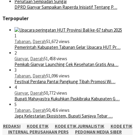
DPRD Gianyar Sampaikan Raperda Inisiatif Tentang P…
Terpopuler
1
Tabanan
,
Daerah
51,672 views
Pemerintah Kabupaten Tabanan Gelar Upacara HUT Pr…
2
Gianyar
,
Daerah
51,458 views
Pemkab Gianyar Launching Cek Kesehatan Gratis Ana…
3
Tabanan
,
Daerah
51,096 views
Festival Perdana Pantai Pangkung Tibah Promosi Wi…
4
Gianyar
,
Daerah
50,772 views
Bupati Mahayastra Kukuhkan Paskibraka Kabupaten G…
5
Tabanan
,
Daerah
50,416 views
Jaga Kelestarian Ekosistem, Bupati Sanjaya Tebar …
REDAKSI
KODE ETIK
KODE ETIK JURNALISTIK
KODE ETIK
INTERNAL PERUSAHAAN PERS
PEDOMAN MEDIA SIBER