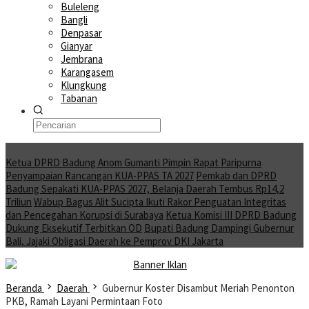
Buleleng
Bangli
Denpasar
Gianyar
Jembrana
Karangasem
Klungkung
Tabanan
Moving News
Ketua DPRD Badung Anom Gumanti Pimpin Rapat Paripurna
Penyampaian Rancangan KUA-PPAS TA 2027
Pemkab dan DPRD
Badung Sepakati KUA-PPAS 2027, Belanja Daerah Tembus Rp14,2
Triliun
Wabup Bagus Alit Sucipta Ikuti Rakor Penguatan Integritas
dan Pencegahan Korupsi di Surabaya
Ketua Komisi III DPRD Badung
Dukung Eksekutif Terbitkan OD
Bupati Badung Dampingi Gubernur
Bali, Jajaki Obligasi Daerah ke Pemprov DKI Jakarta
Beranda
Daerah
Gubernur Koster Disambut Meriah Penonton
PKB, Ramah Layani Permintaan Foto