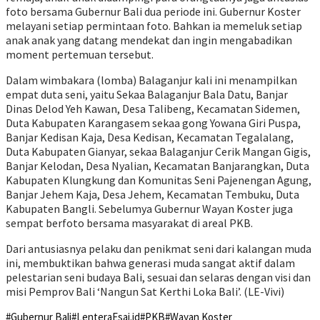
foto bersama Gubernur Bali dua periode ini. Gubernur Koster
melayani setiap permintaan foto. Bahkan ia memeluk setiap
anak anak yang datang mendekat dan ingin mengabadikan
moment pertemuan tersebut.
Dalam wimbakara (lomba) Balaganjur kali ini menampilkan
empat duta seni, yaitu Sekaa Balaganjur Bala Datu, Banjar
Dinas Delod Yeh Kawan, Desa Talibeng, Kecamatan Sidemen,
Duta Kabupaten Karangasem sekaa gong Yowana Giri Puspa,
Banjar Kedisan Kaja, Desa Kedisan, Kecamatan Tegalalang,
Duta Kabupaten Gianyar, sekaa Balaganjur Cerik Mangan Gigis,
Banjar Kelodan, Desa Nyalian, Kecamatan Banjarangkan, Duta
Kabupaten Klungkung dan Komunitas Seni Pajenengan Agung,
Banjar Jehem Kaja, Desa Jehem, Kecamatan Tembuku, Duta
Kabupaten Bangli. Sebelumya Gubernur Wayan Koster juga
sempat berfoto bersama masyarakat di areal PKB.
Dari antusiasnya pelaku dan penikmat seni dari kalangan muda
ini, membuktikan bahwa generasi muda sangat aktif dalam
pelestarian seni budaya Bali, sesuai dan selaras dengan visi dan
misi Pemprov Bali ‘Nangun Sat Kerthi Loka Bali’. (LE-Vivi)
#Gubernur Bali
#LenteraEsai.id
#PKB
#Wayan Koster