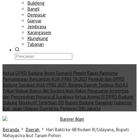
Buleleng
Bangli
Denpasar
Gianyar
Jembrana
Karangasem
Klungkung
Tabanan
Moving News
Ketua DPRD Badung Anom Gumanti Pimpin Rapat Paripurna
Penyampaian Rancangan KUA-PPAS TA 2027
Pemkab dan DPRD
Badung Sepakati KUA-PPAS 2027, Belanja Daerah Tembus Rp14,2
Triliun
Wabup Bagus Alit Sucipta Ikuti Rakor Penguatan Integritas
dan Pencegahan Korupsi di Surabaya
Ketua Komisi III DPRD Badung
Dukung Eksekutif Terbitkan OD
Bupati Badung Dampingi Gubernur
Bali, Jajaki Obligasi Daerah ke Pemprov DKI Jakarta
Beranda
Daerah
Hari Bakti ke-68 Kodam IX/Udayana, Bupati
Mahayastra Ikut Tanam Pohon