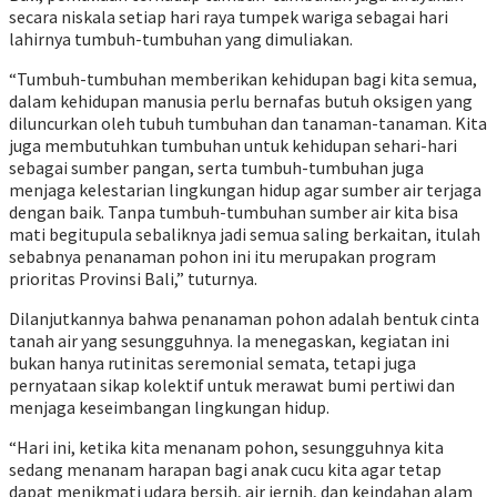
secara niskala setiap hari raya tumpek wariga sebagai hari
lahirnya tumbuh-tumbuhan yang dimuliakan.
“Tumbuh-tumbuhan memberikan kehidupan bagi kita semua,
dalam kehidupan manusia perlu bernafas butuh oksigen yang
diluncurkan oleh tubuh tumbuhan dan tanaman-tanaman. Kita
juga membutuhkan tumbuhan untuk kehidupan sehari-hari
sebagai sumber pangan, serta tumbuh-tumbuhan juga
menjaga kelestarian lingkungan hidup agar sumber air terjaga
dengan baik. Tanpa tumbuh-tumbuhan sumber air kita bisa
mati begitupula sebaliknya jadi semua saling berkaitan, itulah
sebabnya penanaman pohon ini itu merupakan program
prioritas Provinsi Bali,” tuturnya.
Dilanjutkannya bahwa penanaman pohon adalah bentuk cinta
tanah air yang sesungguhnya. Ia menegaskan, kegiatan ini
bukan hanya rutinitas seremonial semata, tetapi juga
pernyataan sikap kolektif untuk merawat bumi pertiwi dan
menjaga keseimbangan lingkungan hidup.
“Hari ini, ketika kita menanam pohon, sesungguhnya kita
sedang menanam harapan bagi anak cucu kita agar tetap
dapat menikmati udara bersih, air jernih, dan keindahan alam