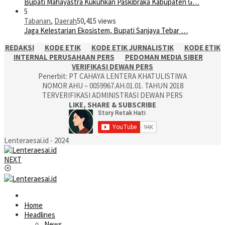
Bupati Mahayastra Kukuhkan Paskibraka Kabupaten G…
5
Tabanan
,
Daerah
50,415 views
Jaga Kelestarian Ekosistem, Bupati Sanjaya Tebar …
REDAKSI
KODE ETIK
KODE ETIK JURNALISTIK
KODE ETIK
INTERNAL PERUSAHAAN PERS
PEDOMAN MEDIA SIBER
VERIFIKASI DEWAN PERS
Penerbit: PT CAHAYA LENTERA KHATULISTIWA
NOMOR AHU – 0059967.AH.01.01. TAHUN 2018
TERVERIFIKASI ADMINISTRASI DEWAN PERS
LIKE, SHARE & SUBSCRIBE
Lenteraesai.id - 2024
NEXT
Home
Headlines
News