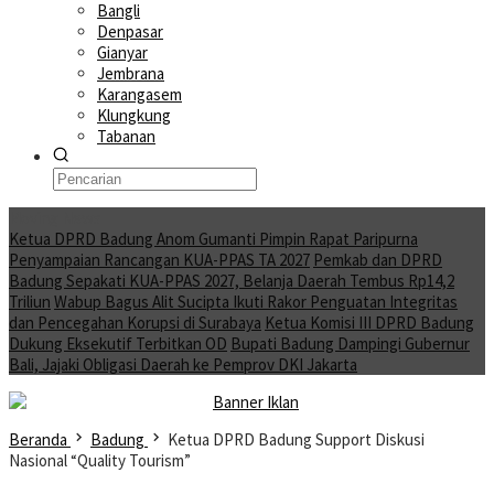
Bangli
Denpasar
Gianyar
Jembrana
Karangasem
Klungkung
Tabanan
Moving News
Ketua DPRD Badung Anom Gumanti Pimpin Rapat Paripurna
Penyampaian Rancangan KUA-PPAS TA 2027
Pemkab dan DPRD
Badung Sepakati KUA-PPAS 2027, Belanja Daerah Tembus Rp14,2
Triliun
Wabup Bagus Alit Sucipta Ikuti Rakor Penguatan Integritas
dan Pencegahan Korupsi di Surabaya
Ketua Komisi III DPRD Badung
Dukung Eksekutif Terbitkan OD
Bupati Badung Dampingi Gubernur
Bali, Jajaki Obligasi Daerah ke Pemprov DKI Jakarta
Beranda
Badung
Ketua DPRD Badung Support Diskusi
Nasional “Quality Tourism”