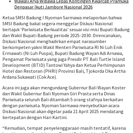
Wawali Arya Wibawa Lepas Kontingen Kwarcab Pramuka
Denpasar Ikuti Jambore Nasional 2026
Ketua SMSI Badung I Nyoman Sarmawa melaporkan bahwa
SMSI Badung bakal segera menggelar Diskusi Nasional
bertajuk ‘Pariwisata Berkualitas’ sesuai visi misi Bupati Badung
dan Wakil Bupati Badung periode 2025-2030. Direncanakan,
Diskusi Nasional menghadirkan empat narasumber
berkompeten yakni Wakil Menteri Pariwisata RI Ni Luh Enik
Ermawati (Ni Luh Puspa), Bupati Badung Wayan Adi Arnawa,
Pengamat Pariwisata yang juga Presdir PT Bali Turtle Island
Development (BTID) Tantowi Yahya dan Ketua Perhimpunan
Hotel dan Restoran (PHRI) Provinsi Bali, Tjokorda Oka Artha
Ardana Sukawati (Cok Ace).
Acara ini juga akan mengundang Gubernur Bali Wayan Koster
dan Wakil Gubernur Bali Nyoman Giri Prasta serta Dinas
Pariwisata seluruh Bali ditambah 5 orang stafnya berkaitan
dengan pariwisata. Nyoman Sarmawa menyebutkan acara
Diskusi Nasional akan digelar pada 21 April 2025 mendatang
bertepatan dengan Hari Kartini.
“Kemudian, tempat penyelenggaraan masih tentatif, karena