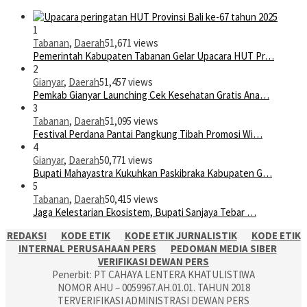
1
Tabanan
,
Daerah
51,671 views
Pemerintah Kabupaten Tabanan Gelar Upacara HUT Pr…
2
Gianyar
,
Daerah
51,457 views
Pemkab Gianyar Launching Cek Kesehatan Gratis Ana…
3
Tabanan
,
Daerah
51,095 views
Festival Perdana Pantai Pangkung Tibah Promosi Wi…
4
Gianyar
,
Daerah
50,771 views
Bupati Mahayastra Kukuhkan Paskibraka Kabupaten G…
5
Tabanan
,
Daerah
50,415 views
Jaga Kelestarian Ekosistem, Bupati Sanjaya Tebar …
REDAKSI
KODE ETIK
KODE ETIK JURNALISTIK
KODE ETIK
INTERNAL PERUSAHAAN PERS
PEDOMAN MEDIA SIBER
VERIFIKASI DEWAN PERS
Penerbit: PT CAHAYA LENTERA KHATULISTIWA
NOMOR AHU – 0059967.AH.01.01. TAHUN 2018
TERVERIFIKASI ADMINISTRASI DEWAN PERS