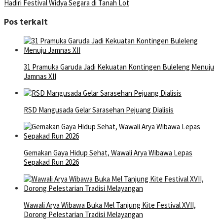
Hadiri Festival Widya Segara di Tanah Lot
Pos terkait
31 Pramuka Garuda Jadi Kekuatan Kontingen Buleleng Menuju
Jamnas XII
RSD Mangusada Gelar Sarasehan Pejuang Dialisis
Gemakan Gaya Hidup Sehat, Wawali Arya Wibawa Lepas
Sepakad Run 2026
Wawali Arya Wibawa Buka Mel Tanjung Kite Festival XVII,
Dorong Pelestarian Tradisi Melayangan