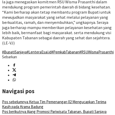
Ia juga menegaskan komitmen RSU Wisma Prasanthi dalam
mendukung program pemerintah daerah di bidang kesehatan.
“Kami berharap akan tetap membantu program Bupati untuk
mewujudkan masyarakat yang sehat melalui pelayanan yang
berkualitas, ramah, dan menyembuhkan,” ungkapnya. Seraya
juga berharap mampu memberikan pelayanan kesehatan yang
lebih baik, bermanfaat bagi masyarakat. serta mendukung visi
Kabupaten Tabanan sebagai daerah yang sehat dan sejahtera.
(LE-VJ)
#BupatiSanjaya
#LenteraEsai.id
#PemkabTabanan
#RSUWismaPrasanthi
Sebarkan
Navigasi pos
Pos sebelumnya
Ketua Tim Pemenangan 02 Mengucapkan Terima
Kasih pada Krama Badung
Pos berikutnya
Ajang Promosi Pariwisata Tabanan, Bupati Sanjaya