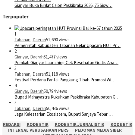
Gianyar Buka Binlat Calon Paskibraka 2026, 75 Sisw…
Terpopuler
1
Tabanan
,
Daerah
51,690 views
Pemerintah Kabupaten Tabanan Gelar Upacara HUT Pr…
2
Gianyar
,
Daerah
51,477 views
Pemkab Gianyar Launching Cek Kesehatan Gratis Ana…
3
Tabanan
,
Daerah
51,118 views
Festival Perdana Pantai Pangkung Tibah Promosi Wi…
4
Gianyar
,
Daerah
50,794 views
Bupati Mahayastra Kukuhkan Paskibraka Kabupaten G…
5
Tabanan
,
Daerah
50,436 views
Jaga Kelestarian Ekosistem, Bupati Sanjaya Tebar …
REDAKSI
KODE ETIK
KODE ETIK JURNALISTIK
KODE ETIK
INTERNAL PERUSAHAAN PERS
PEDOMAN MEDIA SIBER