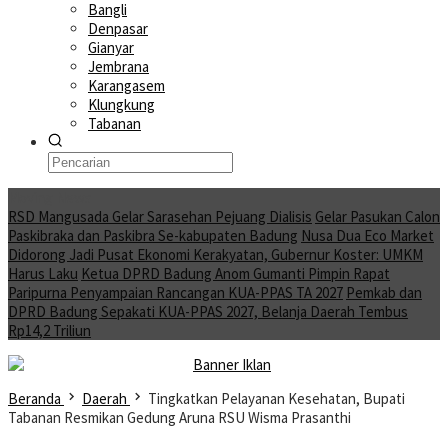
Bangli
Denpasar
Gianyar
Jembrana
Karangasem
Klungkung
Tabanan
Moving News
RSD Mangusada Gelar Sarasehan Pejuang Dialisis
Gelar Pasukan Calon
Paskibraka dan Paskibra Se-kabupaten Badung
Nusa Dua Eco Market
Didorong Jadi Pusat Ekonomi Kerakyatan, Gubernur Koster: UMKM
Harus Laku
Ketua DPRD Badung Anom Gumanti Pimpin Rapat
Paripurna Penyampaian Rancangan KUA-PPAS TA 2027
Pemkab dan
DPRD Badung Sepakati KUA-PPAS 2027, Belanja Daerah Tembus
Rp14,2 Triliun
Beranda
Daerah
Tingkatkan Pelayanan Kesehatan, Bupati
Tabanan Resmikan Gedung Aruna RSU Wisma Prasanthi