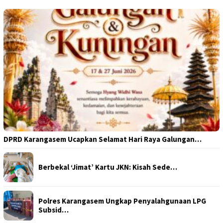
DPRD Karangasem Ucapkan Selamat Hari Raya Galungan…
Berbekal ‘Jimat’ Kartu JKN: Kisah Sede…
Polres Karangasem Ungkap Penyalahgunaan LPG
Subsid…