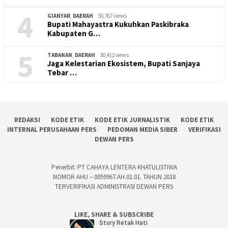
4
GIANYAR
,
DAERAH
50,767 views
Bupati Mahayastra Kukuhkan Paskibraka
Kabupaten G…
5
TABANAN
,
DAERAH
50,412 views
Jaga Kelestarian Ekosistem, Bupati Sanjaya
Tebar …
REDAKSI
KODE ETIK
KODE ETIK JURNALISTIK
KODE ETIK
INTERNAL PERUSAHAAN PERS
PEDOMAN MEDIA SIBER
VERIFIKASI
DEWAN PERS
Penerbit: PT CAHAYA LENTERA KHATULISTIWA
NOMOR AHU – 0059967.AH.01.01. TAHUN 2018
TERVERIFIKASI ADMINISTRASI DEWAN PERS
LIKE, SHARE & SUBSCRIBE