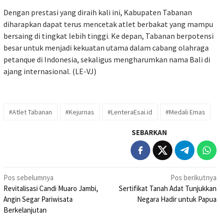
Dengan prestasi yang diraih kali ini, Kabupaten Tabanan
diharapkan dapat terus mencetak atlet berbakat yang mampu
bersaing di tingkat lebih tinggi. Ke depan, Tabanan berpotensi
besar untuk menjadi kekuatan utama dalam cabang olahraga
petanque di Indonesia, sekaligus mengharumkan nama Bali di
ajang internasional. (LE-VJ)
#Atlet Tabanan
#Kejurnas
#LenteraEsai.id
#Medali Emas
SEBARKAN
Navigasi
Pos sebelumnya
Pos berikutnya
Revitalisasi Candi Muaro Jambi,
Sertifikat Tanah Adat Tunjukkan
pos
Angin Segar Pariwisata
Negara Hadir untuk Papua
Berkelanjutan