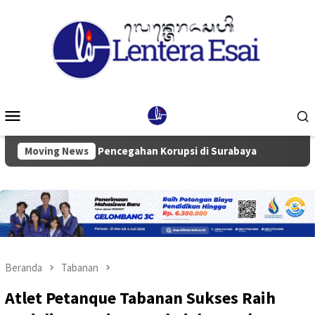
Loncat
ke
konten
Menu
Mobile
tas dan Pencegahan Korupsi di Surabaya
Moving News
Ketua Komisi III
Beranda
Tabanan
Atlet Petanque Tabanan Sukses Raih