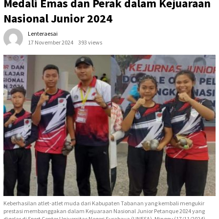
Medali Emas dan Perak dalam Kejuaraan
Nasional Junior 2024
Lenteraesai
17 November 2024
393 views
Keberhasilan atlet-atlet muda dari Kabupaten Tabanan yang kembali mengukir
prestasi membanggakan dalam Kejuaraan Nasional Junior Petanque 2024 yang
digelar di Sport Center Universitas Negeri Surabaya (UNESA), Minggu (17/11/2024) -