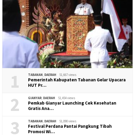
1
TABANAN
,
DAERAH
51,667 views
Pemerintah Kabupaten Tabanan Gelar Upacara
HUT Pr…
2
GIANYAR
,
DAERAH
51,454 views
Pemkab Gianyar Launching Cek Kesehatan
Gratis Ana…
3
TABANAN
,
DAERAH
51,090 views
Festival Perdana Pantai Pangkung Tibah
Promosi Wi…