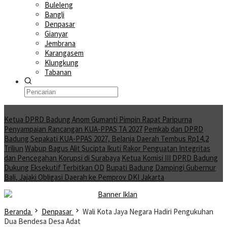
Buleleng
Bangli
Denpasar
Gianyar
Jembrana
Karangasem
Klungkung
Tabanan
Moving News
Ketua DPRD Badung Anom Gumanti Pimpin Rapat Paripurna
Penyampaian Rancangan KUA-PPAS TA 2027
Pemkab dan DPRD
Badung Sepakati KUA-PPAS 2027, Belanja Daerah Tembus Rp14,2
Triliun
Wabup Bagus Alit Sucipta Ikuti Rakor Penguatan Integritas
dan Pencegahan Korupsi di Surabaya
Ketua Komisi III DPRD Badung
Dukung Eksekutif Terbitkan OD
Bupati Badung Dampingi Gubernur
Bali, Jajaki Obligasi Daerah ke Pemprov DKI Jakarta
Beranda
Denpasar
Wali Kota Jaya Negara Hadiri Pengukuhan
Dua Bendesa Desa Adat