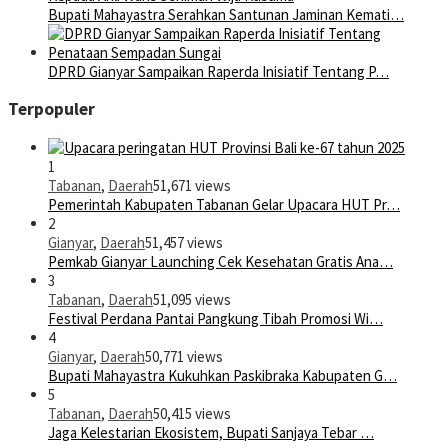
Bupati Mahayastra Serahkan Santunan Jaminan Kemati…
DPRD Gianyar Sampaikan Raperda Inisiatif Tentang P…
Terpopuler
1
Tabanan
,
Daerah
51,671 views
Pemerintah Kabupaten Tabanan Gelar Upacara HUT Pr…
2
Gianyar
,
Daerah
51,457 views
Pemkab Gianyar Launching Cek Kesehatan Gratis Ana…
3
Tabanan
,
Daerah
51,095 views
Festival Perdana Pantai Pangkung Tibah Promosi Wi…
4
Gianyar
,
Daerah
50,771 views
Bupati Mahayastra Kukuhkan Paskibraka Kabupaten G…
5
Tabanan
,
Daerah
50,415 views
Jaga Kelestarian Ekosistem, Bupati Sanjaya Tebar …