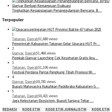
Tingkatkan Kesiapsiagaan Penanggulangan Bencana, B…
Terpopuler
1
Tabanan
,
Daerah
51,680 views
Pemerintah Kabupaten Tabanan Gelar Upacara HUT Pr…
2
Gianyar
,
Daerah
51,466 views
Pemkab Gianyar Launching Cek Kesehatan Gratis Ana…
3
Tabanan
,
Daerah
51,106 views
Festival Perdana Pantai Pangkung Tibah Promosi Wi…
4
Gianyar
,
Daerah
50,781 views
Bupati Mahayastra Kukuhkan Paskibraka Kabupaten G…
5
Tabanan
,
Daerah
50,421 views
Jaga Kelestarian Ekosistem, Bupati Sanjaya Tebar …
REDAKSI
KODE ETIK
KODE ETIK JURNALISTIK
KODE ETIK