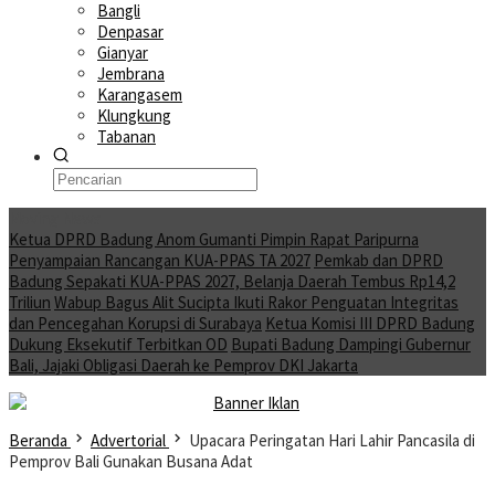
Bangli
Denpasar
Gianyar
Jembrana
Karangasem
Klungkung
Tabanan
Moving News
Ketua DPRD Badung Anom Gumanti Pimpin Rapat Paripurna
Penyampaian Rancangan KUA-PPAS TA 2027
Pemkab dan DPRD
Badung Sepakati KUA-PPAS 2027, Belanja Daerah Tembus Rp14,2
Triliun
Wabup Bagus Alit Sucipta Ikuti Rakor Penguatan Integritas
dan Pencegahan Korupsi di Surabaya
Ketua Komisi III DPRD Badung
Dukung Eksekutif Terbitkan OD
Bupati Badung Dampingi Gubernur
Bali, Jajaki Obligasi Daerah ke Pemprov DKI Jakarta
Beranda
Advertorial
Upacara Peringatan Hari Lahir Pancasila di
Pemprov Bali Gunakan Busana Adat