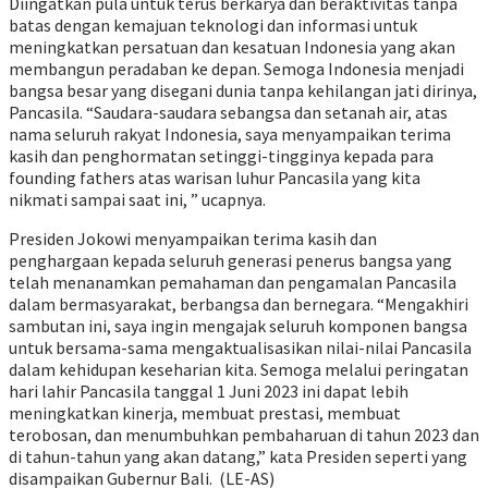
Diingatkan pula untuk terus berkarya dan beraktivitas tanpa
batas dengan kemajuan teknologi dan informasi untuk
meningkatkan persatuan dan kesatuan Indonesia yang akan
membangun peradaban ke depan. Semoga Indonesia menjadi
bangsa besar yang disegani dunia tanpa kehilangan jati dirinya,
Pancasila. “Saudara-saudara sebangsa dan setanah air, atas
nama seluruh rakyat Indonesia, saya menyampaikan terima
kasih dan penghormatan setinggi-tingginya kepada para
founding fathers atas warisan luhur Pancasila yang kita
nikmati sampai saat ini, ” ucapnya.
Presiden Jokowi menyampaikan terima kasih dan
penghargaan kepada seluruh generasi penerus bangsa yang
telah menanamkan pemahaman dan pengamalan Pancasila
dalam bermasyarakat, berbangsa dan bernegara. “Mengakhiri
sambutan ini, saya ingin mengajak seluruh komponen bangsa
untuk bersama-sama mengaktualisasikan nilai-nilai Pancasila
dalam kehidupan keseharian kita. Semoga melalui peringatan
hari lahir Pancasila tanggal 1 Juni 2023 ini dapat lebih
meningkatkan kinerja, membuat prestasi, membuat
terobosan, dan menumbuhkan pembaharuan di tahun 2023 dan
di tahun-tahun yang akan datang,” kata Presiden seperti yang
disampaikan Gubernur Bali. (LE-AS)