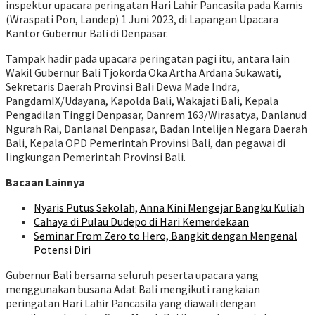
inspektur upacara peringatan Hari Lahir Pancasila pada Kamis
(Wraspati Pon, Landep) 1 Juni 2023, di Lapangan Upacara
Kantor Gubernur Bali di Denpasar.
Tampak hadir pada upacara peringatan pagi itu, antara lain
Wakil Gubernur Bali Tjokorda Oka Artha Ardana Sukawati,
Sekretaris Daerah Provinsi Bali Dewa Made Indra,
PangdamIX/Udayana, Kapolda Bali, Wakajati Bali, Kepala
Pengadilan Tinggi Denpasar, Danrem 163/Wirasatya, Danlanud
Ngurah Rai, Danlanal Denpasar, Badan Intelijen Negara Daerah
Bali, Kepala OPD Pemerintah Provinsi Bali, dan pegawai di
lingkungan Pemerintah Provinsi Bali.
Bacaan Lainnya
Nyaris Putus Sekolah, Anna Kini Mengejar Bangku Kuliah
Cahaya di Pulau Dudepo di Hari Kemerdekaan
Seminar From Zero to Hero, Bangkit dengan Mengenal
Potensi Diri
Gubernur Bali bersama seluruh peserta upacara yang
menggunakan busana Adat Bali mengikuti rangkaian
peringatan Hari Lahir Pancasila yang diawali dengan