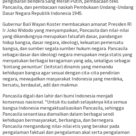
pengibaran bendera Sang Merah Putih, pembacaan teks
Pancasila, dan pembacaan naskah Pembukaan Undang-Undang
Dasar Negara Republik Indonesia 1945.
Gubernur Bali Wayan Koster membacakan amanat Presiden RI
Ir Joko Widodo yang menyampaikan, Pancasila dan nilai-nilai
yang dikandungnya merupakan falsafah dasar, pandangan
hidup bangsa, dasar negara, ideologi, kekuatan pemersatu
bangsa, dan sumber segala sumber hukum negara. Pancasila
sebagai dasar dan ideologi negara merupakan meja statis yang
menyatukan berbagai keragaman yang ada, sekaligus sebagai
‘bintang penuntun’ (leitstar) dinamis yang memandu
kehidupan bangsa agar sesuai dengan cita-cita pendirian
negara, mewujudkan masyarakat Indonesia yang merdeka,
bersatu, berdaulat, adil dan makmur.
Pancasila digali dan lahir dari bumi Indonesia menjadi
konsensus nasional. “Untuk itu sudah selayaknya kita semua
bangsa Indonesia mengaktualisasikan Pancasila, sehingga
Pancasila senantiasa diamalkan dalam berbagai sendi
kehidupan bermasyarakat, berbangsa, dan bernegara.
Pancasila mengandung nilai-nilai etis yang berakar pada
pengalaman faktual dan pengalaman akal serta pengalaman