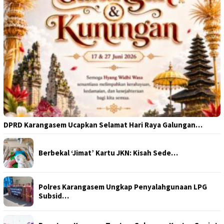
DPRD Karangasem Ucapkan Selamat Hari Raya Galungan…
Berbekal ‘Jimat’ Kartu JKN: Kisah Sede…
Polres Karangasem Ungkap Penyalahgunaan LPG
Subsid…