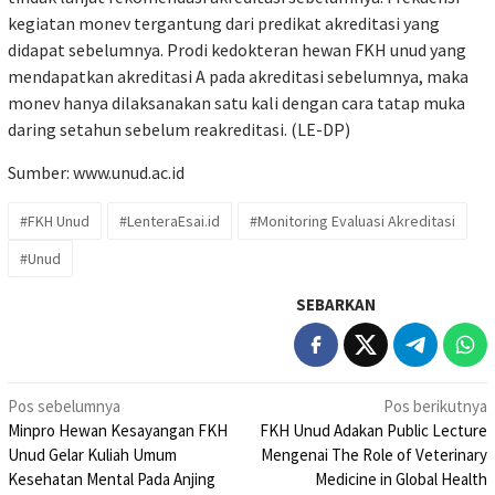
kegiatan monev tergantung dari predikat akreditasi yang
didapat sebelumnya. Prodi kedokteran hewan FKH unud yang
mendapatkan akreditasi A pada akreditasi sebelumnya, maka
monev hanya dilaksanakan satu kali dengan cara tatap muka
daring setahun sebelum reakreditasi. (LE-DP)
Sumber:
www.unud.ac.id
#FKH Unud
#LenteraEsai.id
#Monitoring Evaluasi Akreditasi
#Unud
SEBARKAN
Navigasi
Pos sebelumnya
Pos berikutnya
Minpro Hewan Kesayangan FKH
FKH Unud Adakan Public Lecture
pos
Unud Gelar Kuliah Umum
Mengenai The Role of Veterinary
Kesehatan Mental Pada Anjing
Medicine in Global Health