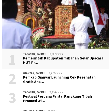
1
TABANAN
,
DAERAH
51,687 views
Pemerintah Kabupaten Tabanan Gelar Upacara
HUT Pr…
2
GIANYAR
,
DAERAH
51,472 views
Pemkab Gianyar Launching Cek Kesehatan
Gratis Ana…
3
TABANAN
,
DAERAH
51,114 views
Festival Perdana Pantai Pangkung Tibah
Promosi Wi…