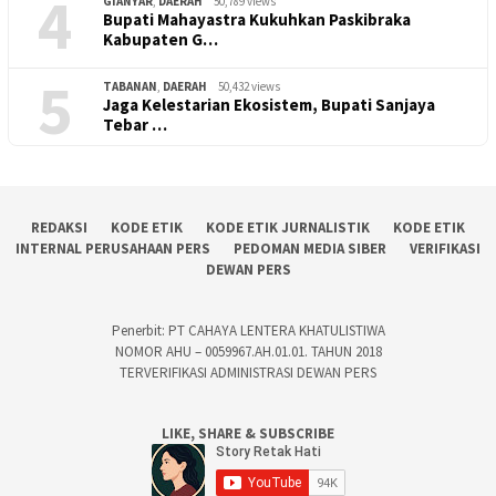
4
GIANYAR
,
DAERAH
50,789 views
Bupati Mahayastra Kukuhkan Paskibraka
Kabupaten G…
5
TABANAN
,
DAERAH
50,432 views
Jaga Kelestarian Ekosistem, Bupati Sanjaya
Tebar …
REDAKSI
KODE ETIK
KODE ETIK JURNALISTIK
KODE ETIK
INTERNAL PERUSAHAAN PERS
PEDOMAN MEDIA SIBER
VERIFIKASI
DEWAN PERS
Penerbit: PT CAHAYA LENTERA KHATULISTIWA
NOMOR AHU – 0059967.AH.01.01. TAHUN 2018
TERVERIFIKASI ADMINISTRASI DEWAN PERS
LIKE, SHARE & SUBSCRIBE