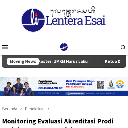
Loncat
ke
konten
Menu
Mobile
ernur Koster: UMKM Harus Laku
Moving News
Ketua DPRD Badung Anom
Beranda
Pendidikan
Monitoring Evaluasi Akreditasi Prodi