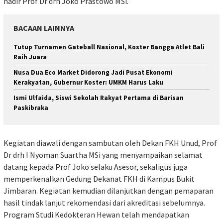
hadir Prof Dr drh Joko Prastowo MSi.
BACAAN LAINNYA
Tutup Turnamen Gateball Nasional, Koster Bangga Atlet Bali
Raih Juara
Nusa Dua Eco Market Didorong Jadi Pusat Ekonomi
Kerakyatan, Gubernur Koster: UMKM Harus Laku
Ismi Ulfaida, Siswi Sekolah Rakyat Pertama di Barisan
Paskibraka
Kegiatan diawali dengan sambutan oleh Dekan FKH Unud, Prof
Dr drh I Nyoman Suartha MSi yang menyampaikan selamat
datang kepada Prof Joko selaku Asesor, sekaligus juga
memperkenalkan Gedung Dekanat FKH di Kampus Bukit
Jimbaran. Kegiatan kemudian dilanjutkan dengan pemaparan
hasil tindak lanjut rekomendasi dari akreditasi sebelumnya.
Program Studi Kedokteran Hewan telah mendapatkan