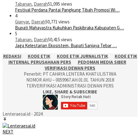
Tabanan
,
Daerah
51,095 views
Festival Perdana Pantai Pangkung Tibah Promosi Wi…
4
Gianyar
,
Daerah
50,771 views
Bupati Mahayastra Kukuhkan Paskibraka Kabupaten G…
5
Tabanan
,
Daerah
50,415 views
Jaga Kelestarian Ekosistem, Bupati Sanjaya Tebar …
REDAKSI
KODE ETIK
KODE ETIK JURNALISTIK
KODE ETIK
INTERNAL PERUSAHAAN PERS
PEDOMAN MEDIA SIBER
VERIFIKASI DEWAN PERS
Penerbit: PT CAHAYA LENTERA KHATULISTIWA
NOMOR AHU – 0059967.AH.01.01. TAHUN 2018
TERVERIFIKASI ADMINISTRASI DEWAN PERS
LIKE, SHARE & SUBSCRIBE
Lenteraesai.id - 2024
NEXT