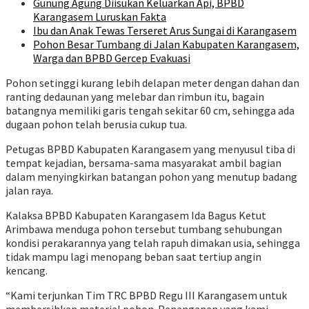
Gunung Agung Diisukan Keluarkan Api, BPBD
Karangasem Luruskan Fakta
Ibu dan Anak Tewas Terseret Arus Sungai di Karangasem
Pohon Besar Tumbang di Jalan Kabupaten Karangasem,
Warga dan BPBD Gercep Evakuasi
Pohon setinggi kurang lebih delapan meter dengan dahan dan
ranting dedaunan yang melebar dan rimbun itu, bagain
batangnya memiliki garis tengah sekitar 60 cm, sehingga ada
dugaan pohon telah berusia cukup tua.
Petugas BPBD Kabupaten Karangasem yang menyusul tiba di
tempat kejadian, bersama-sama masyarakat ambil bagian
dalam menyingkirkan batangan pohon yang menutup badang
jalan raya.
Kalaksa BPBD Kabupaten Karangasem Ida Bagus Ketut
Arimbawa menduga pohon tersebut tumbang sehubungan
kondisi perakarannya yang telah rapuh dimakan usia, sehingga
tidak mampu lagi menopang beban saat tertiup angin
kencang.
“Kami terjunkan Tim TRC BPBD Regu III Karangasem untuk