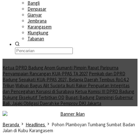
Bangli
Denpasar
Gianyar
Jembrana
Karangasem
Klungkung
Tabanan
Moving News
Ketua DPRD Badung Anom Gumanti Pimpin Rapat Paripurna
Penyampaian Rancangan KUA-PPAS TA 2027
Pemkab dan DPRD
Badung Sepakati KUA-PPAS 2027, Belanja Daerah Tembus Rp14,2
Triliun
Wabup Bagus Alit Sucipta Ikuti Rakor Penguatan Integritas
dan Pencegahan Korupsi di Surabaya
Ketua Komisi III DPRD Badung
Dukung Eksekutif Terbitkan OD
Bupati Badung Dampingi Gubernur
Bali, Jajaki Obligasi Daerah ke Pemprov DKI Jakarta
Beranda
Headlines
Pohon Plamboyan Tumbang Sumbat Badan
Jalan di Kubu Karangasem