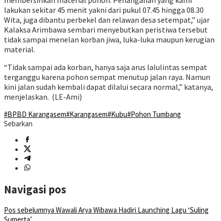
membersihkan material pohon. Penanganan yang kami
lakukan sekitar 45 menit yakni dari pukul 07.45 hingga 08.30
Wita, juga dibantu perbekel dan relawan desa setempat,” ujar
Kalaksa Arimbawa sembari menyebutkan peristiwa tersebut
tidak sampai menelan korban jiwa, luka-luka maupun kerugian
material.
“Tidak sampai ada korban, hanya saja arus lalulintas sempat
terganggu karena pohon sempat menutup jalan raya. Namun
kini jalan sudah kembali dapat dilalui secara normal,” katanya,
menjelaskan. (LE-Ami)
#BPBD Karangasem
#Karangasem
#Kubu
#Pohon Tumbang
Sebarkan
Navigasi pos
Pos sebelumnya
Wawali Arya Wibawa Hadiri Launching Lagu ‘Suling
Sumerta’