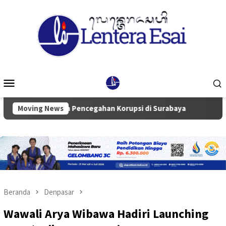
Loncat
ke
konten
Menu
Mobile
ritas dan Pencegahan Korupsi di Surabaya
Moving News
Ketua Komisi I
Beranda
Denpasar
Wawali Arya Wibawa Hadiri Launching