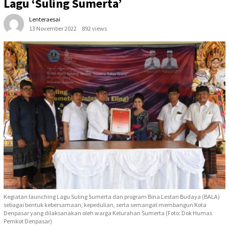
Lagu ‘Suling Sumerta’
Lenteraesai
13 November 2022
892 views
Kegiatan launching Lagu Suling Sumerta dan program Bina Lestari Budaya (BALA)
sebagai bentuk kebersamaan, kepedulian, serta semangat membangun Kota
Denpasar yang dilaksanakan oleh warga Kelurahan Sumerta (Foto: Dok Humas
Pemkot Denpasar)