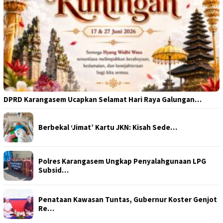
DPRD Karangasem Ucapkan Selamat Hari Raya Galungan…
Berbekal ‘Jimat’ Kartu JKN: Kisah Sede…
Polres Karangasem Ungkap Penyalahgunaan LPG
Subsid…
Penataan Kawasan Tuntas, Gubernur Koster Genjot
Re…