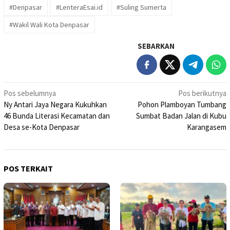
#Denpasar
#LenteraEsai.id
#Suling Sumerta
#Wakil Wali Kota Denpasar
SEBARKAN
Navigasi
Pos sebelumnya
Pos berikutnya
Ny Antari Jaya Negara Kukuhkan
Pohon Plamboyan Tumbang
pos
46 Bunda Literasi Kecamatan dan
Sumbat Badan Jalan di Kubu
Desa se-Kota Denpasar
Karangasem
POS TERKAIT