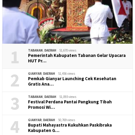
1
TABANAN
,
DAERAH
51,670 views
Pemerintah Kabupaten Tabanan Gelar Upacara
HUT Pr…
2
GIANYAR
,
DAERAH
51,456 views
Pemkab Gianyar Launching Cek Kesehatan
Gratis Ana…
3
TABANAN
,
DAERAH
51,093 views
Festival Perdana Pantai Pangkung Tibah
Promosi Wi…
4
GIANYAR
,
DAERAH
50,769 views
Bupati Mahayastra Kukuhkan Paskibraka
Kabupaten G…