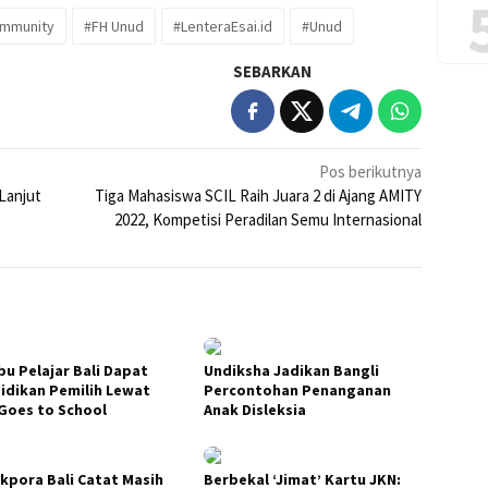
ommunity
#FH Unud
#LenteraEsai.id
#Unud
SEBARKAN
Pos berikutnya
Lanjut
Tiga Mahasiswa SCIL Raih Juara 2 di Ajang AMITY
2022, Kompetisi Peradilan Semu Internasional
bu Pelajar Bali Dapat
Undiksha Jadikan Bangli
idikan Pemilih Lewat
Percontohan Penanganan
Goes to School
Anak Disleksia
ikpora Bali Catat Masih
Berbekal ‘Jimat’ Kartu JKN: