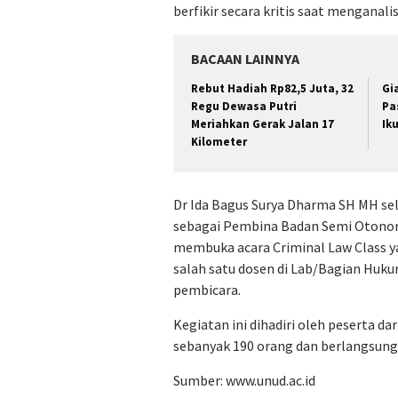
berfikir secara kritis saat menganal
BACAAN LAINNYA
Rebut Hadiah Rp82,5 Juta, 32
Gi
Regu Dewasa Putri
Pa
Meriahkan Gerak Jalan 17
Ik
Kilometer
Dr Ida Bagus Surya Dharma SH MH se
sebagai Pembina Badan Semi Otono
membuka acara Criminal Law Class y
salah satu dosen di Lab/Bagian Huku
pembicara.
Kegiatan ini dihadiri oleh peserta 
sebanyak 190 orang dan berlangsung 
Sumber:
www.unud.ac.id