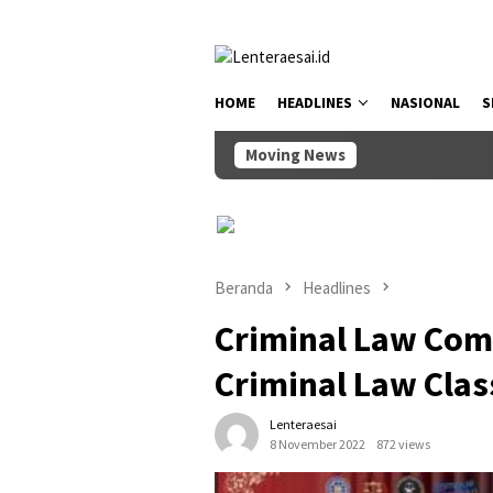
Loncat
tutup
ke
konten
HOME
HEADLINES
NASIONAL
S
Moving News
Wabup
Beranda
Headlines
Criminal Law Com
Criminal Law Clas
Lenteraesai
8 November 2022
872 views