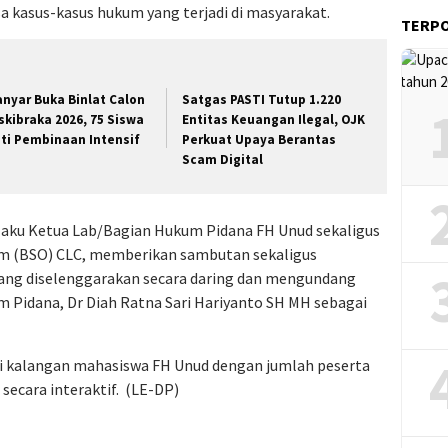
isa kasus-kasus hukum yang terjadi di masyarakat.
TERP
anyar Buka Binlat Calon
Satgas PASTI Tutup 1.220
skibraka 2026, 75 Siswa
Entitas Keuangan Ilegal, OJK
uti Pembinaan Intensif
Perkuat Upaya Berantas
Scam Digital
laku Ketua Lab/Bagian Hukum Pidana FH Unud sekaligus
m (BSO) CLC, memberikan sambutan sekaligus
ang diselenggarakan secara daring dan mengundang
m Pidana, Dr Diah Ratna Sari Hariyanto SH MH sebagai
dari kalangan mahasiswa FH Unud dengan jumlah peserta
secara interaktif. (LE-DP)