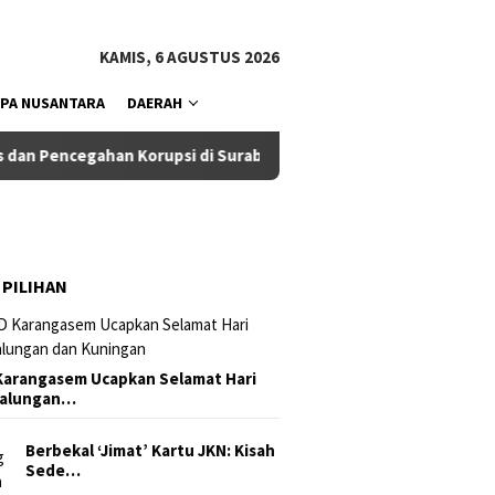
tutup
KAMIS, 6 AGUSTUS 2026
PA NUSANTARA
DAERAH
gahan Korupsi di Surabaya
Ketua Komisi III DPRD Badung
 PILIHAN
arangasem Ucapkan Selamat Hari
Galungan…
Berbekal ‘Jimat’ Kartu JKN: Kisah
Sede…