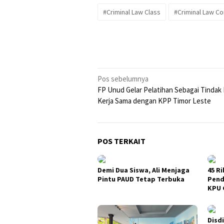
#Criminal Law Class
#Criminal Law C
Navigasi
Pos sebelumnya
FP Unud Gelar Pelatihan Sebagai Tindak 
pos
Kerja Sama dengan KPP Timor Leste
POS TERKAIT
Demi Dua Siswa, Ali Menjaga
45 Ri
Pintu PAUD Tetap Terbuka
Pend
KPU 
Disd