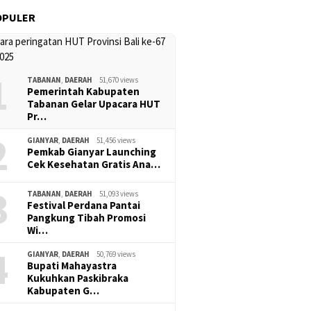
OPULER
1
TABANAN
,
DAERAH
51,670 views
Pemerintah Kabupaten
Tabanan Gelar Upacara HUT
Pr…
2
GIANYAR
,
DAERAH
51,456 views
Pemkab Gianyar Launching
Cek Kesehatan Gratis Ana…
3
TABANAN
,
DAERAH
51,093 views
Festival Perdana Pantai
Pangkung Tibah Promosi
Wi…
4
GIANYAR
,
DAERAH
50,769 views
Bupati Mahayastra
Kukuhkan Paskibraka
Kabupaten G…