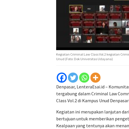
Kegiatan Criminal Law Class Vol.2 kegiatan Cri
Unud (Foto: Dok Universitas Udayana)
Denpasar, LenteraEsai.id – Komunita
tergabung dalam Criminal Law Comm
Class Vol.2 di Kampus Unud Denpasa
Kegiatan ini merupakan lanjutan dari
bertujuan untuk memberikan penget
Kealpaan yang tentunya akan mena