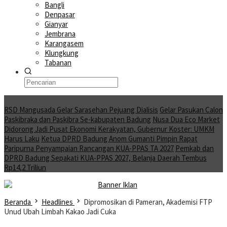
Bangli
Denpasar
Gianyar
Jembrana
Karangasem
Klungkung
Tabanan
Moving News
RSD Mangusada Gelar Sarasehan Pejuang Dialisis
Gelar Pasukan Calon
Paskibraka dan Paskibra Se-kabupaten Badung
Nusa Dua Eco Market
Didorong Jadi Pusat Ekonomi Kerakyatan, Gubernur Koster: UMKM
Harus Laku
Ketua DPRD Badung Anom Gumanti Pimpin Rapat
Paripurna Penyampaian Rancangan KUA-PPAS TA 2027
Pemkab dan
DPRD Badung Sepakati KUA-PPAS 2027, Belanja Daerah Tembus
Rp14,2 Triliun
Beranda
Headlines
Dipromosikan di Pameran, Akademisi FTP
Unud Ubah Limbah Kakao Jadi Cuka