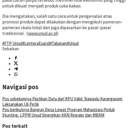
pada cairan pulpa tersebut memiliki nilai ekonomis yang tinggi
untuk dibuat menjadi produk cuka kakao.
Dia mengatakan, salah satu cara untuk pengenalan atau
promosi produk dapat dilakukan dengan mengikuti pameran-
pameran skala lokal dan juga dipasarkan ke pasar-pasar
tradisional. (
www.unud.ac.id
)
#FTP Unud
#LenteraEsai.id
#Tabanan
#Unud
Sebarkan
Navigasi pos
Pos sebelumnya
Pastikan Data dari KPU Valid, Bawaslu Karangasem
Laksanakan Uji Petik
Pos berikutnya
Bangun Desa Lewat Program Mahasiswa Peduli
Stunting, LPPM Unud Sinergikan KKN Reguler dan MBKM
Pos terkait