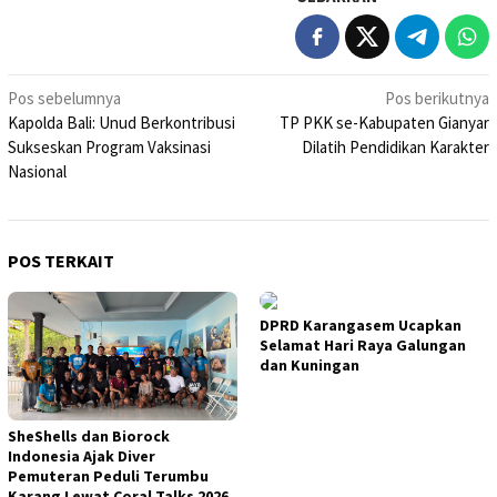
Navigasi
Pos sebelumnya
Pos berikutnya
Kapolda Bali: Unud Berkontribusi
TP PKK se-Kabupaten Gianyar
pos
Sukseskan Program Vaksinasi
Dilatih Pendidikan Karakter
Nasional
POS TERKAIT
DPRD Karangasem Ucapkan
Selamat Hari Raya Galungan
dan Kuningan
SheShells dan Biorock
Indonesia Ajak Diver
Pemuteran Peduli Terumbu
Karang Lewat Coral Talks 2026