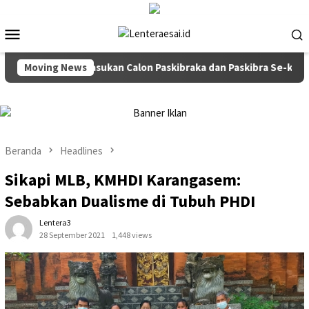
Loncat
ke
Menu
konten
Mobile
Moving News
Gelar Pasukan Calon Paskibraka dan Paskibra Se-kabupate
Beranda
Headlines
Sikapi MLB, KMHDI Karangasem:
Sebabkan Dualisme di Tubuh PHDI
Lentera3
28 September 2021
1,448 views