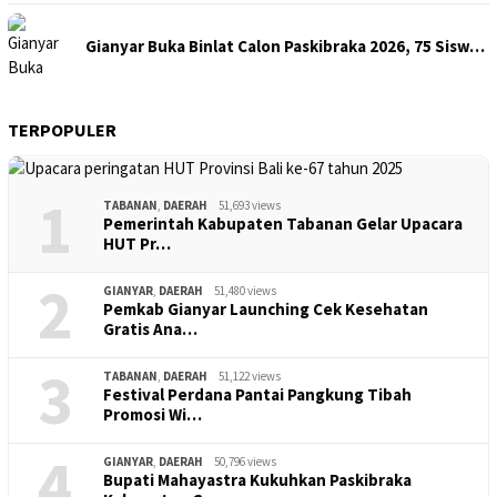
Gianyar Buka Binlat Calon Paskibraka 2026, 75 Sisw…
TERPOPULER
1
TABANAN
,
DAERAH
51,693 views
Pemerintah Kabupaten Tabanan Gelar Upacara
HUT Pr…
2
GIANYAR
,
DAERAH
51,480 views
Pemkab Gianyar Launching Cek Kesehatan
Gratis Ana…
3
TABANAN
,
DAERAH
51,122 views
Festival Perdana Pantai Pangkung Tibah
Promosi Wi…
4
GIANYAR
,
DAERAH
50,796 views
Bupati Mahayastra Kukuhkan Paskibraka