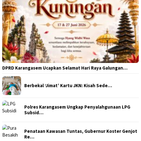
DPRD Karangasem Ucapkan Selamat Hari Raya Galungan…
Berbekal ‘Jimat’ Kartu JKN: Kisah Sede…
Polres Karangasem Ungkap Penyalahgunaan LPG
Subsid…
Penataan Kawasan Tuntas, Gubernur Koster Genjot
Re…