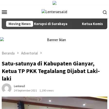
Loncat
ke
Menu
konten
Mobile
 Pencegahan Korupsi di Surabaya
Moving News
Ketua Komisi III DPRD B
Beranda
Advertorial
Satu-satunya di Kabupaten Gianyar,
Ketua TP PKK Tegalalang Dijabat Laki-
laki
Lentera3
24 September 2021
1,190 views