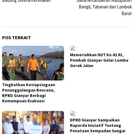
Badung Diserahterimakan
Sama Antardaerah Kabupaten
Bangli, Tabanan dan Lombok
Barat
POS TERKAIT
Memeriahkan HUT Ke-81 RI,
Pemkab Gianyar Gelar Lomba
Gerak Jalan
Tingkatkan Kesiapsiagaan
Penanggulangan Bencana,
BPBD Gianyar Berbagi
Kemampuan Evakuasi
DPRD Gianyar Sampaikan
Raperda Inisiatif Tentang
Penataan Sempadan Sungai