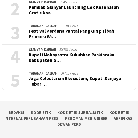
2
GIANYAR
,
DAERAH
51,455 views
Pemkab Gianyar Launching Cek Kesehatan
Gratis Ana…
3
TABANAN
,
DAERAH
51,091 views
Festival Perdana Pantai Pangkung Tibah
Promosi Wi…
4
GIANYAR
,
DAERAH
50,768 views
Bupati Mahayastra Kukuhkan Paskibraka
Kabupaten G…
5
TABANAN
,
DAERAH
50,413 views
Jaga Kelestarian Ekosistem, Bupati Sanjaya
Tebar …
REDAKSI
KODE ETIK
KODE ETIK JURNALISTIK
KODE ETIK
INTERNAL PERUSAHAAN PERS
PEDOMAN MEDIA SIBER
VERIFIKASI
DEWAN PERS