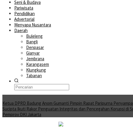
Seni & Budaya
Pariwisata
Pendidikan
Advertorial
Menyapa Nusantara
Daerah
Buleleng
Bangli
Denpasar
Gianyar
Jembrana
Karangasem
Klungkung
Tabanan
Moving News
Ketua DPRD Badung Anom Gumanti Pimpin Rapat Paripurna Penyampa
Sucipta Ikuti Rakor Penguatan Integritas dan Pencegahan Korupsi di 
Pemprov DKI Jakarta