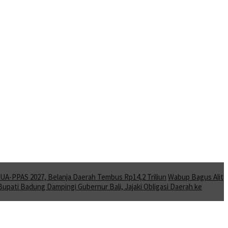
A-PPAS 2027, Belanja Daerah Tembus Rp14,2 Triliun
Wabup Bagus Alit
Bupati Badung Dampingi Gubernur Bali, Jajaki Obligasi Daerah ke