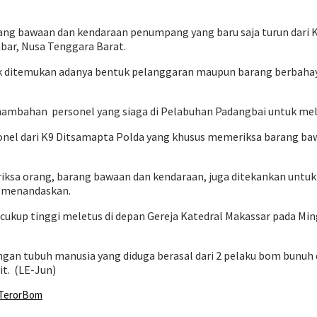
rang bawaan dan kendaraan penumpang yang baru saja turun dari
bar, Nusa Tenggara Barat.
dak ditemukan adanya bentuk pelanggaran maupun barang berbaha
ambahan personel yang siaga di Pelabuhan Padangbai untuk me
nel dari K9 Ditsamapta Polda yang khusus memeriksa barang ba
riksa orang, barang bawaan dan kendaraan, juga ditekankan unt
, menandaskan.
cukup tinggi meletus di depan Gereja Katedral Makassar pada Ming
an tubuh manusia yang diduga berasal dari 2 pelaku bom bunuh d
it.
(LE-Jun)
TerorBom