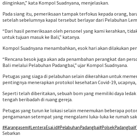
diinginkan,” kata Kompol Suadnyana, menjelaskan.
Pada siang itu, pemeriksaan tampak terfokus kepada orang, ba
setelah sebelumnya kapal tersebut berlayar dari Pelabuhan Lem
“Dari hasil pemeriksaan oleh personel yang kami kerahkan, ti
untuk tujuan masuk ke Bali,” katanya.
Kompol Suadnyana menambahkan, esok hari akan dilakukan pen
“Rencana besok juga akan ada penambahan perangkat dan perso
Bali melalui Pelabuhan Padangbai,” ujar Kompol Suadnyana.
Petugas yang siaga di pelabuhan selain dikerahkan untuk meme
pentingnya menerapkan protokol kesehatan Covid-19, ucapnya
Seperti telah diberitakan, sebuah bom yang memiliki daya ledak 
tengah beribadah di ruang gereja.
Petugas yang turun ke lokasi selain menemukan beberapa potong
pengamanan setempat yang mengalami luka-luka ke rumah sak
#Karangasem
#LenteraEsai.id
#PelabuhanPadangbai
#PolsekPadangbai
#
Sebarkan