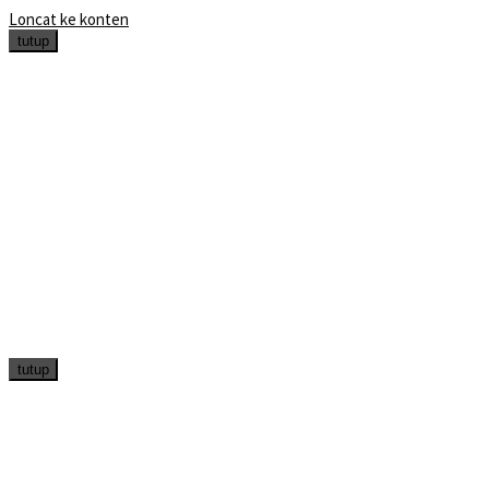
Loncat ke konten
tutup
tutup