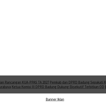
ian Rancangan KUA-PPAS TA 2027
Pemkab dan DPRD Badung Sepakati KU
Surabaya
Ketua Komisi III DPRD Badung Dukung Eksekutif Terbitkan OD