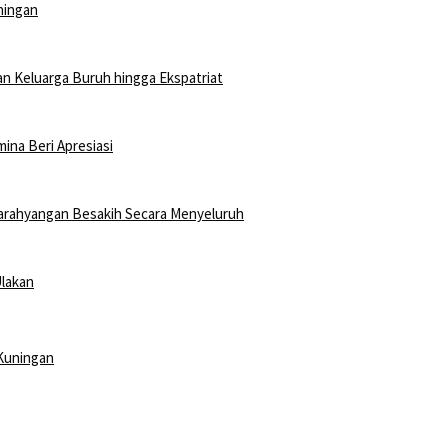
ningan
an Keluarga Buruh hingga Ekspatriat
na Beri Apresiasi
arahyangan Besakih Secara Menyeluruh
Ulakan