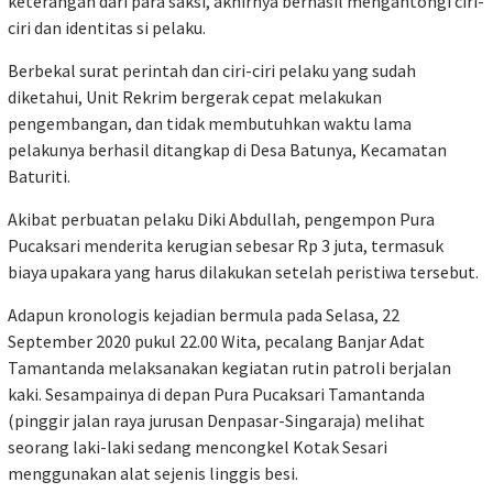
keterangan dari para saksi, akhirnya berhasil mengantongi ciri-
ciri dan identitas si pelaku.
Berbekal surat perintah dan ciri-ciri pelaku yang sudah
diketahui, Unit Rekrim bergerak cepat melakukan
pengembangan, dan tidak membutuhkan waktu lama
pelakunya berhasil ditangkap di Desa Batunya, Kecamatan
Baturiti.
Akibat perbuatan pelaku Diki Abdullah, pengempon Pura
Pucaksari menderita kerugian sebesar Rp 3 juta, termasuk
biaya upakara yang harus dilakukan setelah peristiwa tersebut.
Adapun kronologis kejadian bermula pada Selasa, 22
September 2020 pukul 22.00 Wita, pecalang Banjar Adat
Tamantanda melaksanakan kegiatan rutin patroli berjalan
kaki. Sesampainya di depan Pura Pucaksari Tamantanda
(pinggir jalan raya jurusan Denpasar-Singaraja) melihat
seorang laki-laki sedang mencongkel Kotak Sesari
menggunakan alat sejenis linggis besi.