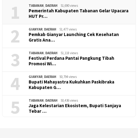
1
TABANAN
,
DAERAH
51,690 views
Pemerintah Kabupaten Tabanan Gelar Upacara
HUT Pr…
2
GIANYAR
,
DAERAH
51,477 views
Pemkab Gianyar Launching Cek Kesehatan
Gratis Ana…
3
TABANAN
,
DAERAH
51,118 views
Festival Perdana Pantai Pangkung Tibah
Promosi Wi…
4
GIANYAR
,
DAERAH
50,794 views
Bupati Mahayastra Kukuhkan Paskibraka
Kabupaten G…
5
TABANAN
,
DAERAH
50,436 views
Jaga Kelestarian Ekosistem, Bupati Sanjaya
Tebar …