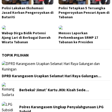
Polisi Lakukan Ekshumasi
Polisi Tetapkan 5 Tersangka
Jasad Korban Pengeroyokan di
Pengeroyokan Pencuri Ayam di
Baturiti
Tabanan
Wabup Dirga Bidik Potensi
Mensos Laporkan
Ajang Lari di Berbagai Daerah
Perkembangan SRMP 17
Wisata Tabanan
Tabanan ke Presiden
TOPIK PILIHAN
DPRD Karangasem Ucapkan Selamat Hari Raya Galungan…
Berbekal ‘Jimat’ Kartu JKN: Kisah Sede…
Polres Karangasem Ungkap Penyalahgunaan LPG
Subsid…