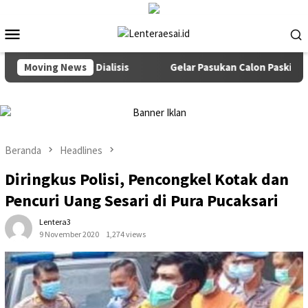
Loncat
ke
Menu
konten
Mobile
han Pejuang Dialisis
Moving News
Gelar Pasukan Calon Paskibraka da
Beranda
Headlines
Diringkus Polisi, Pencongkel Kotak dan
Pencuri Uang Sesari di Pura Pucaksari
Lentera3
9 November 2020
1,274 views