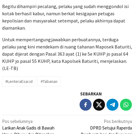
Begitu dihampiri pecalang, pelaku yang sudah menggondol isi
kotak berhasil kabur, namun berkat kesigapan petugas
kepolisian dan masyarakat setempat, pelaku akhirnya dapat
diamankan.
Untuk mempertangungjawabkan perbuatannya, terduga
pelaku yang kini mendekam di ruang tahanan Maposek Baturiti,
dapat dijerat dengan Pasal 363 ayat (1) ke 5e KUHP jo pasal 64
KUHP jo pasal 55 KUHP, kata Kapolsek Baturiti, menjelaskan.
(LE-TB)
#LenteraEsai.id
#Tabanan
SEBARKAN
Navigasi
Pos sebelumnya
Pos berikutnya
Larikan Anak Gadis di Bawah
DPRD Setujui Raperda
pos