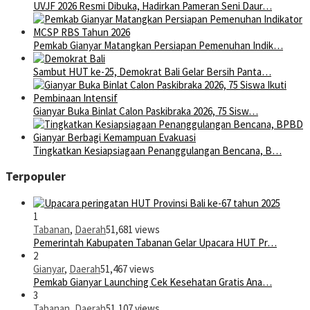
UVJF 2026 Resmi Dibuka, Hadirkan Pameran Seni Daur…
Pemkab Gianyar Matangkan Persiapan Pemenuhan Indik…
Sambut HUT ke-25, Demokrat Bali Gelar Bersih Panta…
Gianyar Buka Binlat Calon Paskibraka 2026, 75 Sisw…
Tingkatkan Kesiapsiagaan Penanggulangan Bencana, B…
Terpopuler
1
Tabanan
,
Daerah
51,681 views
Pemerintah Kabupaten Tabanan Gelar Upacara HUT Pr…
2
Gianyar
,
Daerah
51,467 views
Pemkab Gianyar Launching Cek Kesehatan Gratis Ana…
3
Tabanan
,
Daerah
51,107 views