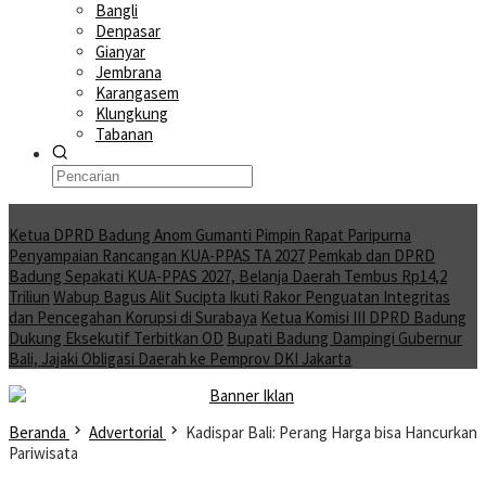
Bangli
Denpasar
Gianyar
Jembrana
Karangasem
Klungkung
Tabanan
Moving News
Ketua DPRD Badung Anom Gumanti Pimpin Rapat Paripurna
Penyampaian Rancangan KUA-PPAS TA 2027
Pemkab dan DPRD
Badung Sepakati KUA-PPAS 2027, Belanja Daerah Tembus Rp14,2
Triliun
Wabup Bagus Alit Sucipta Ikuti Rakor Penguatan Integritas
dan Pencegahan Korupsi di Surabaya
Ketua Komisi III DPRD Badung
Dukung Eksekutif Terbitkan OD
Bupati Badung Dampingi Gubernur
Bali, Jajaki Obligasi Daerah ke Pemprov DKI Jakarta
Beranda
Advertorial
Kadispar Bali: Perang Harga bisa Hancurkan
Pariwisata