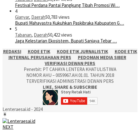
Festival Perdana Pantai Pangkung Tibah Promosi Wi…
4
Gianyar
,
Daerah
50,783 views
Bupati Mahayastra Kukuhkan Paskibraka Kabupaten G…
5
Tabanan
,
Daerah
50,422 views
Jaga Kelestarian Ekosistem, Bupati Sanjaya Tebar …
REDAKSI
KODE ETIK
KODE ETIK JURNALISTIK
KODE ETIK
INTERNAL PERUSAHAAN PERS
PEDOMAN MEDIA SIBER
VERIFIKASI DEWAN PERS
Penerbit: PT CAHAYA LENTERA KHATULISTIWA
NOMOR AHU – 0059967.AH.01.01. TAHUN 2018
TERVERIFIKASI ADMINISTRASI DEWAN PERS
LIKE, SHARE & SUBSCRIBE
Lenteraesai.id - 2024
NEXT