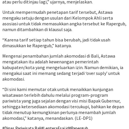
atau perlu ditinjau lagi,” ujarnya, menjelaskan.
Untuk mempermudah penetapan tarif tersebut, Astawa
mengaku setuju dengan usulan dari Kelompok Ahli serta
asosiasi untuk tidak memasukkan angka tersebut ke Rapergub,
namun ditambahkan di klausul saja.
“Karena tarif setiap tahun bisa berubah, jadi tidak usah
dimasukkan ke Rapergub,” katanya.
Mengenai penambahan jumlah akomodasi di Bali, Astawa
mengatakan itu adalah kewenangan pemerintah
kabupaten/kota yang mengeluarkan izin. Namun demikian, ia
mengakui saat ini memang sedang terjadi ‘over suply’ untuk
akomodasi.
“Di sini kami memutar otak untuk menaikkan kunjungan
wisatawan terlebih dahulu melalui program-program
pariwista yang juga sejalan dengan visi misi Bapak Gubernur,
sehingga ketersediaan akomodasi tercukupi, bahkan ke depan
tidak menutup kemungkinan perlunya menambah jumlah
akomodasi,” katanya, menandaskan. (LE-DP1)
#Dinas Pariwisata Bali
#LenteraEsai.id
#Papergub