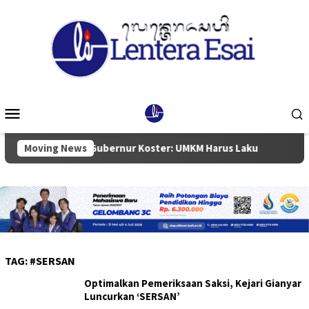
Loncat
ke
konten
Menu
Mobile
Kerakyatan, Gubernur Koster: UMKM Harus Laku
Moving News
Ketua DP
TAG:
#SERSAN
Optimalkan Pemeriksaan Saksi, Kejari Gianyar
Luncurkan ‘SERSAN’