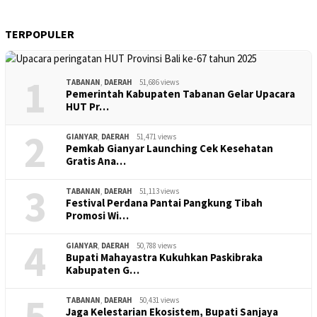
TERPOPULER
1
TABANAN
,
DAERAH
51,686 views
Pemerintah Kabupaten Tabanan Gelar Upacara
HUT Pr…
2
GIANYAR
,
DAERAH
51,471 views
Pemkab Gianyar Launching Cek Kesehatan
Gratis Ana…
3
TABANAN
,
DAERAH
51,113 views
Festival Perdana Pantai Pangkung Tibah
Promosi Wi…
4
GIANYAR
,
DAERAH
50,788 views
Bupati Mahayastra Kukuhkan Paskibraka
Kabupaten G…
5
TABANAN
,
DAERAH
50,431 views
Jaga Kelestarian Ekosistem, Bupati Sanjaya