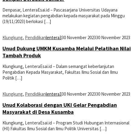
Denpasar, LenteraEsai.id – Pascasarjana Universitas Udayana
melakukan kegiatan pengabdian kepada masyarakat pada Minggu
(19/11/2023) berlokasi […]
Klungkung
,
Pendidikan
lentera3
30 November 2023
30 November 2023
Unud Dukung UMKM Kusamba Melalui Pelatihan Nilai
Tambah Produk
Klungkung, LenteraEsai.id – Dalam semangat keberlanjutan
Pengabdian Kepada Masyarakat, Fakultas Ilmu Sosial dan Ilmu
Politik […]
Klungkung
,
Pendidikan
lentera3
30 November 2023
30 November 2023
Unud Kolaborasi dengan UKI Gelar Pengabdian
Masyarakat di Desa Kusamba
Klungkung, LenteraEsai.id – Program Studi Hubungan Internasional
(HI) Fakultas Ilmu Sosial dan Ilmu Politik Universitas […]