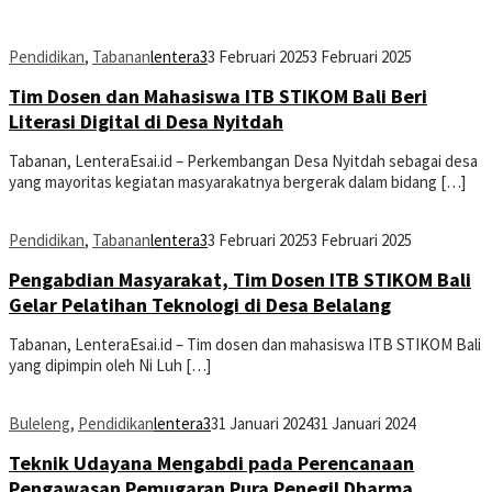
Pendidikan
,
Tabanan
lentera3
3 Februari 2025
3 Februari 2025
Tim Dosen dan Mahasiswa ITB STIKOM Bali Beri
Literasi Digital di Desa Nyitdah
Tabanan, LenteraEsai.id – Perkembangan Desa Nyitdah sebagai desa
yang mayoritas kegiatan masyarakatnya bergerak dalam bidang […]
Pendidikan
,
Tabanan
lentera3
3 Februari 2025
3 Februari 2025
Pengabdian Masyarakat, Tim Dosen ITB STIKOM Bali
Gelar Pelatihan Teknologi di Desa Belalang
Tabanan, LenteraEsai.id – Tim dosen dan mahasiswa ITB STIKOM Bali
yang dipimpin oleh Ni Luh […]
Buleleng
,
Pendidikan
lentera3
31 Januari 2024
31 Januari 2024
Teknik Udayana Mengabdi pada Perencanaan
Pengawasan Pemugaran Pura Penegil Dharma