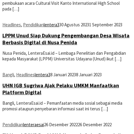
pembukaan acara Cultural Visit Kanto International High School
pada […]
Headlines
,
Pendidikan
lentera3
30 Agustus 2023
1 September 2023
LPPM Unud Siap Dukung Pengembangan Desa Wisata
Berbasis Digital di Nusa Penida
Nusa Penida, LenteraEsai.id – Lembaga Penelitian dan Pengabdian
kepada Masyarakat (LPPM) Universitas Udayana (Unud) ikut […]
Bangli
,
Headlines
lentera3
8 Januari 2023
8 Januari 2023
UHN IGB Sugriwa Ajak Pelaku UMKM Manfaatkan
Platform Digital
Bangli, LenteraEsai.id – Pemanfaatan media sosial sebagai media
promosi ataupun penyebaran informasi saat ini terus […]
Pendidikan
lenteraesai
26 Desember 2022
26 Desember 2022