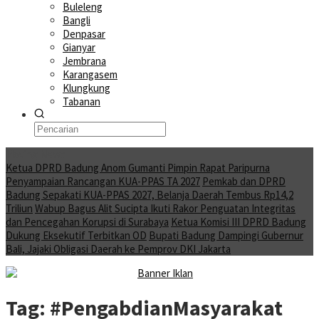
Buleleng
Bangli
Denpasar
Gianyar
Jembrana
Karangasem
Klungkung
Tabanan
Moving News
Ketua DPRD Badung Anom Gumanti Pimpin Rapat Paripurna
Penyampaian Rancangan KUA-PPAS TA 2027
Pemkab dan DPRD
Badung Sepakati KUA-PPAS 2027, Belanja Daerah Tembus Rp14,2
Triliun
Wabup Bagus Alit Sucipta Ikuti Rakor Penguatan Integritas
dan Pencegahan Korupsi di Surabaya
Ketua Komisi III DPRD Badung
Dukung Eksekutif Terbitkan OD
Bupati Badung Dampingi Gubernur
Bali, Jajaki Obligasi Daerah ke Pemprov DKI Jakarta
Tag:
#PengabdianMasyarakat