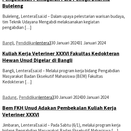
Buleleng
Buleleng, LenteraEsai.id – Dalam upaya pelestarian warisan budaya,
tim Teknik Udayana Mengabdi melaksanakan kegiatan
pengabdian […]
Bangli
,
Pendidikan
lentera3
30 Januari 2024
31 Januari 2024
Kuliah Kerja Veteriner XXXVI Fakultas Kedokteran
Hewan Unud Digelar di Bangli
Bangli, LenteraEsai.id – Melalui program kerja bidang Pengabdian
Masyarakat Badan Eksekutif Mahasiswa (BEM) Fakultas
Kedokteran […]
Badung
,
Pendidikan
lentera3
30 Januari 2024
30 Januari 2024
Bem FKH Unud Adakan Pembekalan Kuliah Kerja
Veteriner XXXVI
Jimbaran, LenteraEsai.id – Pada Sabtu (6/1), melalui program kerja
bidang Pengabdian Masyarakat Badan Eksekutif Mahasiswa […]