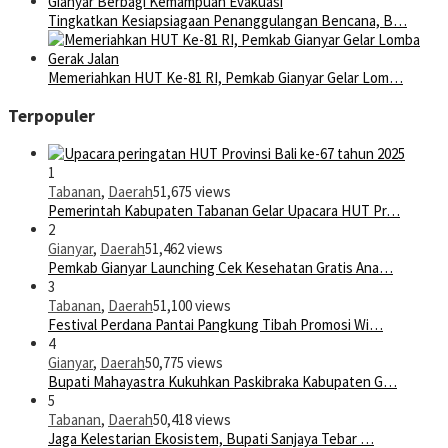
Tingkatkan Kesiapsiagaan Penanggulangan Bencana, B…
Memeriahkan HUT Ke-81 RI, Pemkab Gianyar Gelar Lom…
Terpopuler
1
Tabanan
,
Daerah
51,675 views
Pemerintah Kabupaten Tabanan Gelar Upacara HUT Pr…
2
Gianyar
,
Daerah
51,462 views
Pemkab Gianyar Launching Cek Kesehatan Gratis Ana…
3
Tabanan
,
Daerah
51,100 views
Festival Perdana Pantai Pangkung Tibah Promosi Wi…
4
Gianyar
,
Daerah
50,775 views
Bupati Mahayastra Kukuhkan Paskibraka Kabupaten G…
5
Tabanan
,
Daerah
50,418 views
Jaga Kelestarian Ekosistem, Bupati Sanjaya Tebar …