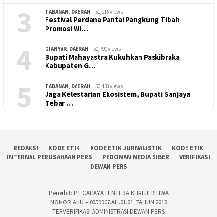
3
TABANAN
,
DAERAH
51,115 views
Festival Perdana Pantai Pangkung Tibah
Promosi Wi…
4
GIANYAR
,
DAERAH
50,790 views
Bupati Mahayastra Kukuhkan Paskibraka
Kabupaten G…
5
TABANAN
,
DAERAH
50,433 views
Jaga Kelestarian Ekosistem, Bupati Sanjaya
Tebar …
REDAKSI
KODE ETIK
KODE ETIK JURNALISTIK
KODE ETIK
INTERNAL PERUSAHAAN PERS
PEDOMAN MEDIA SIBER
VERIFIKASI
DEWAN PERS
Penerbit: PT CAHAYA LENTERA KHATULISTIWA
NOMOR AHU – 0059967.AH.01.01. TAHUN 2018
TERVERIFIKASI ADMINISTRASI DEWAN PERS