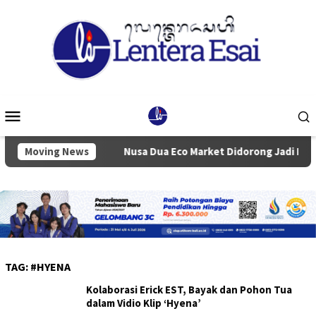
Loncat
ke
konten
Menu
Mobile
n Badung
Moving News
Nusa Dua Eco Market Didorong Jadi Pusat Ekon
TAG:
#HYENA
Kolaborasi Erick EST, Bayak dan Pohon Tua
dalam Vidio Klip ‘Hyena’