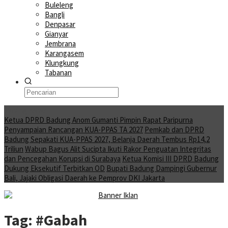
Buleleng
Bangli
Denpasar
Gianyar
Jembrana
Karangasem
Klungkung
Tabanan
Moving News
Ketua DPRD Badung Anom Gumanti Pimpin Rapat Paripurna
Penyampaian Rancangan KUA-PPAS TA 2027
Pemkab dan DPRD
Badung Sepakati KUA-PPAS 2027, Belanja Daerah Tembus Rp14,2
Triliun
Wabup Bagus Alit Sucipta Ikuti Rakor Penguatan Integritas
dan Pencegahan Korupsi di Surabaya
Ketua Komisi III DPRD Badung
Dukung Eksekutif Terbitkan OD
Bupati Badung Dampingi Gubernur
Bali, Jajaki Obligasi Daerah ke Pemprov DKI Jakarta
Tag:
#Gabah