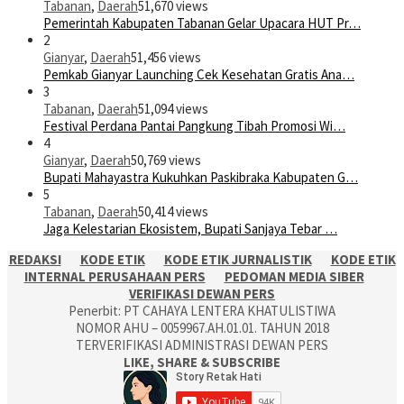
Tabanan
,
Daerah
51,670 views
Pemerintah Kabupaten Tabanan Gelar Upacara HUT Pr…
2
Gianyar
,
Daerah
51,456 views
Pemkab Gianyar Launching Cek Kesehatan Gratis Ana…
3
Tabanan
,
Daerah
51,094 views
Festival Perdana Pantai Pangkung Tibah Promosi Wi…
4
Gianyar
,
Daerah
50,769 views
Bupati Mahayastra Kukuhkan Paskibraka Kabupaten G…
5
Tabanan
,
Daerah
50,414 views
Jaga Kelestarian Ekosistem, Bupati Sanjaya Tebar …
REDAKSI
KODE ETIK
KODE ETIK JURNALISTIK
KODE ETIK
INTERNAL PERUSAHAAN PERS
PEDOMAN MEDIA SIBER
VERIFIKASI DEWAN PERS
Penerbit: PT CAHAYA LENTERA KHATULISTIWA
NOMOR AHU – 0059967.AH.01.01. TAHUN 2018
TERVERIFIKASI ADMINISTRASI DEWAN PERS
LIKE, SHARE & SUBSCRIBE