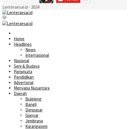
Lenteraesai.id - 2024
Home
Headlines
News
Internasional
Nasional
Seni & Budaya
Pariwisata
Pendidikan
Advertorial
Menyapa Nusantara
Daerah
Buleleng
Bangli
Denpasar
Gianyar
Jembrana
Karangasem