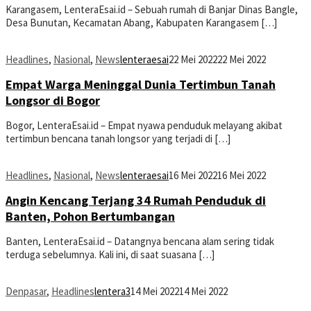
Karangasem, LenteraEsai.id – Sebuah rumah di Banjar Dinas Bangle,
Desa Bunutan, Kecamatan Abang, Kabupaten Karangasem […]
Headlines
,
Nasional
,
News
lenteraesai
22 Mei 2022
22 Mei 2022
Empat Warga Meninggal Dunia Tertimbun Tanah
Longsor di Bogor
Bogor, LenteraEsai.id – Empat nyawa penduduk melayang akibat
tertimbun bencana tanah longsor yang terjadi di […]
Headlines
,
Nasional
,
News
lenteraesai
16 Mei 2022
16 Mei 2022
Angin Kencang Terjang 34 Rumah Penduduk di
Banten, Pohon Bertumbangan
Banten, LenteraEsai.id – Datangnya bencana alam sering tidak
terduga sebelumnya. Kali ini, di saat suasana […]
Denpasar
,
Headlines
lentera3
14 Mei 2022
14 Mei 2022