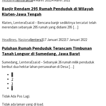
Headlines
lenteraesai
4 Maret 2022
4 Maret 2022
Banjir Rendam 295 Rumah Penduduk di Wilayah
Klaten-Jawa Tengah
Klaten, LenteraEsai.id – Bencana banjir sedikitnya tercatat telah
merendam sebanyak 295 rumah yang didiami 295 […]
Headlines
,
Nasional
lentera3
17 Januari 2022
17 Januari 2022
Puluhan Rumah Penduduk Terancam Timbunan
Tanah Longsor di Sumedang, Jawa Barat
Sumedang, LenteraEsai.id – Sebanyak 26 rumah milik penduduk
berikut dua hektar lahan persawahan di Desa […]
1
2
3
»
Tidak Ada Pos Lagi.
Tidak ada laman yang di load.