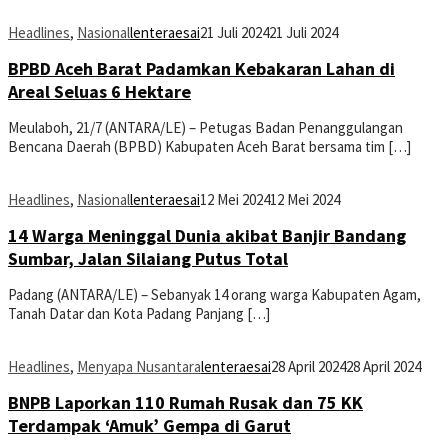
Headlines
,
Nasional
lenteraesai
21 Juli 2024
21 Juli 2024
BPBD Aceh Barat Padamkan Kebakaran Lahan di
Areal Seluas 6 Hektare
Meulaboh, 21/7 (ANTARA/LE) – Petugas Badan Penanggulangan
Bencana Daerah (BPBD) Kabupaten Aceh Barat bersama tim […]
Headlines
,
Nasional
lenteraesai
12 Mei 2024
12 Mei 2024
14 Warga Meninggal Dunia akibat Banjir Bandang
Sumbar, Jalan Silaiang Putus Total
Padang (ANTARA/LE) – Sebanyak 14 orang warga Kabupaten Agam,
Tanah Datar dan Kota Padang Panjang […]
Headlines
,
Menyapa Nusantara
lenteraesai
28 April 2024
28 April 2024
BNPB Laporkan 110 Rumah Rusak dan 75 KK
Terdampak ‘Amuk’ Gempa di Garut