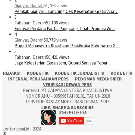
Gianyar
,
Daerah
51,466 views
Pemkab Gianyar Launching Cek Kesehatan Gratis Ana…
3
Tabanan
,
Daerah
51,106 views
Festival Perdana Pantai Pangkung Tibah Promosi Wi…
4
Gianyar
,
Daerah
50,779 views
Bupati Mahayastra Kukuhkan Paskibraka Kabupaten G…
5
Tabanan
,
Daerah
50,421 views
Jaga Kelestarian Ekosistem, Bupati Sanjaya Tebar …
REDAKSI
KODE ETIK
KODE ETIK JURNALISTIK
KODE ETIK
INTERNAL PERUSAHAAN PERS
PEDOMAN MEDIA SIBER
VERIFIKASI DEWAN PERS
Penerbit: PT CAHAYA LENTERA KHATULISTIWA
NOMOR AHU – 0059967.AH.01.01. TAHUN 2018
TERVERIFIKASI ADMINISTRASI DEWAN PERS
LIKE, SHARE & SUBSCRIBE
Lenteraesai.id - 2024