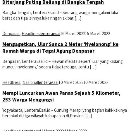
Diterjang Puting Beliung di Bangka Tengah
Bangka Tengah, LenteraEsai.id – Seorang warga mengalami luka
berat dan tiga lainnya luka ringan akibat […]
Denpasar
,
Headlines
lenteraesai
16 Maret 2022
15 Maret 2022
Mengagetkan, Ular Sanca 2 Meter ‘Nyelonong’ ke
Rumah Warga di Tegal Agung Denpasar
Denpasar, LenteraEsai.id – Hewan melata seperti ular yang kadang
muncul ‘nyelonong’ secara tidak terduga, tentu […]
Headlines
,
Nasional
lenteraesai
10 Maret 2022
10 Maret 2022
Merapi Luncurkan Awan Panas Sejauh 5 Kilometer,
253 Warga Mengungsi
Yogyakarta, LenteraEsai.id – Gunung Merapi yang bagian kaki-kakinya
bercokol di tiga wilayah kabupaten di Provinsi […]