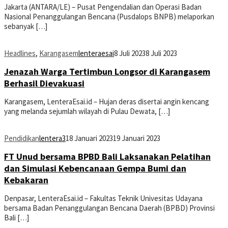
Jakarta (ANTARA/LE) – Pusat Pengendalian dan Operasi Badan
Nasional Penanggulangan Bencana (Pusdalops BNPB) melaporkan
sebanyak […]
Headlines
,
Karangasem
lenteraesai
8 Juli 2023
8 Juli 2023
Jenazah Warga Tertimbun Longsor di Karangasem
Berhasil Dievakuasi
Karangasem, LenteraEsai.id – Hujan deras disertai angin kencang
yang melanda sejumlah wilayah di Pulau Dewata, […]
Pendidikan
lentera3
18 Januari 2023
19 Januari 2023
FT Unud bersama BPBD Bali Laksanakan Pelatihan
dan Simulasi Kebencanaan Gempa Bumi dan
Kebakaran
Denpasar, LenteraEsai.id – Fakultas Teknik Univesitas Udayana
bersama Badan Penanggulangan Bencana Daerah (BPBD) Provinsi
Bali […]