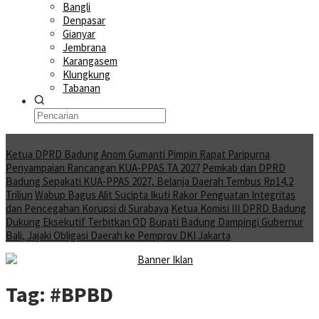
Bangli
Denpasar
Gianyar
Jembrana
Karangasem
Klungkung
Tabanan
Moving News
Ketua DPRD Badung Anom Gumanti Pimpin Rapat Paripurna
Penyampaian Rancangan KUA-PPAS TA 2027
Pemkab dan DPRD
Badung Sepakati KUA-PPAS 2027, Belanja Daerah Tembus Rp14,2
Triliun
Wabup Bagus Alit Sucipta Ikuti Rakor Penguatan Integritas
dan Pencegahan Korupsi di Surabaya
Ketua Komisi III DPRD Badung
Dukung Eksekutif Terbitkan OD
Bupati Badung Dampingi Gubernur
Bali, Jajaki Obligasi Daerah ke Pemprov DKI Jakarta
Tag:
#BPBD