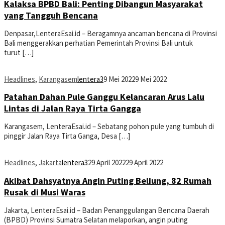
Kalaksa BPBD Bali: Penting Dibangun Masyarakat
yang Tangguh Bencana
Denpasar,LenteraEsai.id – Beragamnya ancaman bencana di Provinsi
Bali menggerakkan perhatian Pemerintah Provinsi Bali untuk
turut […]
Headlines
,
Karangasem
lentera3
9 Mei 2022
9 Mei 2022
Patahan Dahan Pule Ganggu Kelancaran Arus Lalu
Lintas di Jalan Raya Tirta Gangga
Karangasem, LenteraEsai.id – Sebatang pohon pule yang tumbuh di
pinggir Jalan Raya Tirta Ganga, Desa […]
Headlines
,
Jakarta
lentera3
29 April 2022
29 April 2022
Akibat Dahsyatnya Angin Puting Beliung, 82 Rumah
Rusak di Musi Waras
Jakarta, LenteraEsai.id – Badan Penanggulangan Bencana Daerah
(BPBD) Provinsi Sumatra Selatan melaporkan, angin puting