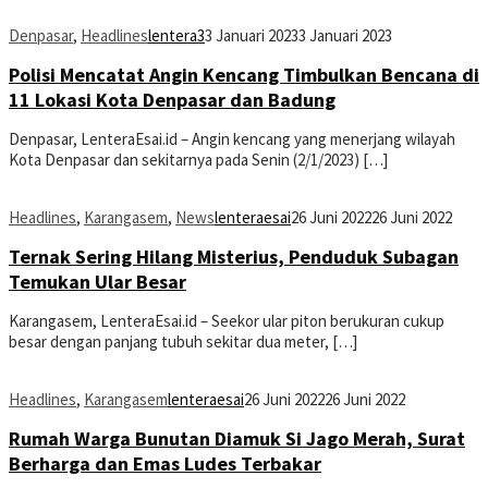
Denpasar
,
Headlines
lentera3
3 Januari 2023
3 Januari 2023
Polisi Mencatat Angin Kencang Timbulkan Bencana di
11 Lokasi Kota Denpasar dan Badung
Denpasar, LenteraEsai.id – Angin kencang yang menerjang wilayah
Kota Denpasar dan sekitarnya pada Senin (2/1/2023) […]
Headlines
,
Karangasem
,
News
lenteraesai
26 Juni 2022
26 Juni 2022
Ternak Sering Hilang Misterius, Penduduk Subagan
Temukan Ular Besar
Karangasem, LenteraEsai.id – Seekor ular piton berukuran cukup
besar dengan panjang tubuh sekitar dua meter, […]
Headlines
,
Karangasem
lenteraesai
26 Juni 2022
26 Juni 2022
Rumah Warga Bunutan Diamuk Si Jago Merah, Surat
Berharga dan Emas Ludes Terbakar