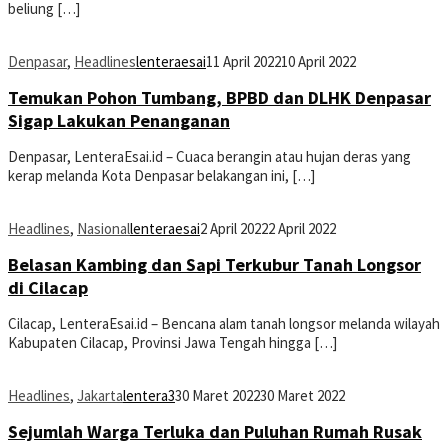
beliung […]
Denpasar
,
Headlines
lenteraesai
11 April 2022
10 April 2022
Temukan Pohon Tumbang, BPBD dan DLHK Denpasar
Sigap Lakukan Penanganan
Denpasar, LenteraEsai.id – Cuaca berangin atau hujan deras yang
kerap melanda Kota Denpasar belakangan ini, […]
Headlines
,
Nasional
lenteraesai
2 April 2022
2 April 2022
Belasan Kambing dan Sapi Terkubur Tanah Longsor
di Cilacap
Cilacap, LenteraEsai.id – Bencana alam tanah longsor melanda wilayah
Kabupaten Cilacap, Provinsi Jawa Tengah hingga […]
Headlines
,
Jakarta
lentera3
30 Maret 2022
30 Maret 2022
Sejumlah Warga Terluka dan Puluhan Rumah Rusak