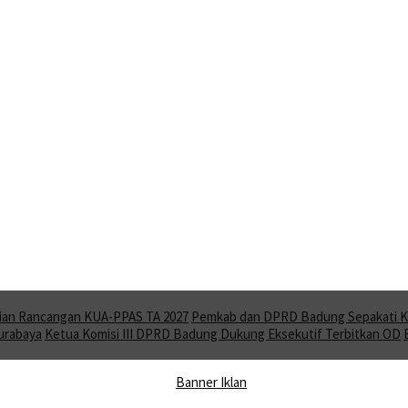
ian Rancangan KUA-PPAS TA 2027
Pemkab dan DPRD Badung Sepakati KU
Surabaya
Ketua Komisi III DPRD Badung Dukung Eksekutif Terbitkan OD