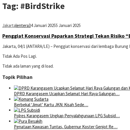
Tag:
#BirdStrike
Jakarta
lentera3
4 Januari 2025
5 Januari 2025
Penggiat Konservasi Paparkan Strategi Tekan Risiko “B
Jakarta, 04/1 (ANTARA/LE) – Penggiat konservasi dari lembaga Burung
Tidak Ada Pos Lagi.
Tidak ada laman yang di load.
Topik Pilihan
DPRD Karangasem Ucapkan Selamat Hari Raya Galungan…
Berbekal ‘Jimat’ Kartu JKN: Kisah Sede…
Polres Karangasem Ungkap Penyalahgunaan LPG Subsid…
Penataan Kawasan Tuntas, Gubernur Koster Genjot Re…