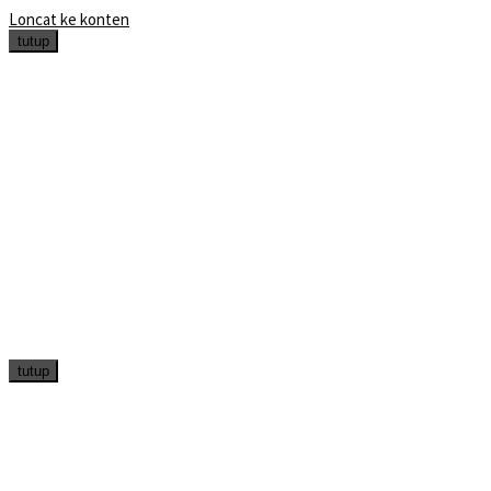
Loncat ke konten
tutup
tutup