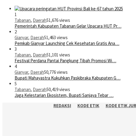
1
Tabanan
,
Daerah
51,676 views
Pemerintah Kabupaten Tabanan Gelar Upacara HUT Pr…
2
Gianyar
,
Daerah
51,463 views
Pemkab Gianyar Launching Cek Kesehatan Gratis Ana…
3
Tabanan
,
Daerah
51,101 views
Festival Perdana Pantai Pangkung Tibah Promosi Wi…
4
Gianyar
,
Daerah
50,776 views
Bupati Mahayastra Kukuhkan Paskibraka Kabupaten G…
5
Tabanan
,
Daerah
50,419 views
Jaga Kelestarian Ekosistem, Bupati Sanjaya Tebar …
REDAKSI
KODE ETIK
KODE ETIK JU