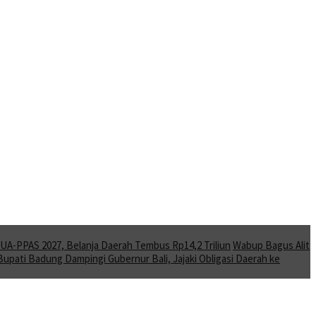
A-PPAS 2027, Belanja Daerah Tembus Rp14,2 Triliun
Wabup Bagus Alit
Bupati Badung Dampingi Gubernur Bali, Jajaki Obligasi Daerah ke