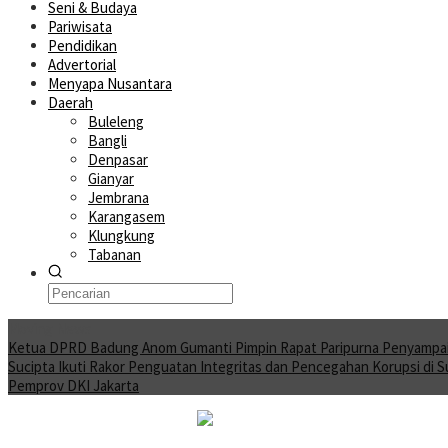
Seni & Budaya
Pariwisata
Pendidikan
Advertorial
Menyapa Nusantara
Daerah
Buleleng
Bangli
Denpasar
Gianyar
Jembrana
Karangasem
Klungkung
Tabanan
Moving News
Ketua DPRD Badung Anom Gumanti Pimpin Rapat Paripurna Penyampa
Sucipta Ikuti Rakor Penguatan Integritas dan Pencegahan Korupsi di 
Pemprov DKI Jakarta