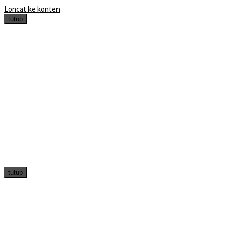
Loncat ke konten
tutup
tutup