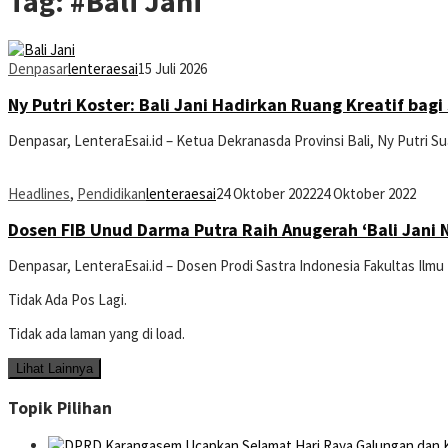
Tag:
#Bali Jani
Denpasar
lenteraesai
15 Juli 2026
Ny Putri Koster: Bali Jani Hadirkan Ruang Kreatif ba
Denpasar, LenteraEsai.id – Ketua Dekranasda Provinsi Bali, Ny Putri S
Headlines
,
Pendidikan
lenteraesai
24 Oktober 2022
24 Oktober 2022
Dosen FIB Unud Darma Putra Raih Anugerah ‘Bali Jani 
Denpasar, LenteraEsai.id – Dosen Prodi Sastra Indonesia Fakultas Ilm
Tidak Ada Pos Lagi.
Tidak ada laman yang di load.
Lihat Lainnya
Topik Pilihan