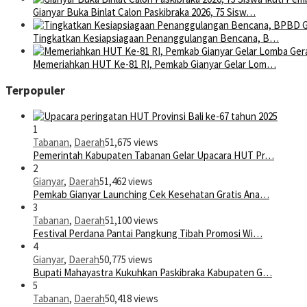
Gianyar Buka Binlat Calon Paskibraka 2026, 75 Sisw…
Tingkatkan Kesiapsiagaan Penanggulangan Bencana, B…
Memeriahkan HUT Ke-81 RI, Pemkab Gianyar Gelar Lom…
Terpopuler
1
Tabanan
,
Daerah
51,675 views
Pemerintah Kabupaten Tabanan Gelar Upacara HUT Pr…
2
Gianyar
,
Daerah
51,462 views
Pemkab Gianyar Launching Cek Kesehatan Gratis Ana…
3
Tabanan
,
Daerah
51,100 views
Festival Perdana Pantai Pangkung Tibah Promosi Wi…
4
Gianyar
,
Daerah
50,775 views
Bupati Mahayastra Kukuhkan Paskibraka Kabupaten G…
5
Tabanan
,
Daerah
50,418 views