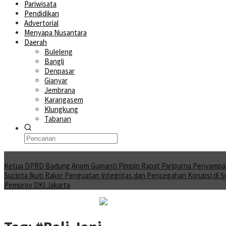
Pariwisata
Pendidikan
Advertorial
Menyapa Nusantara
Daerah
Buleleng
Bangli
Denpasar
Gianyar
Jembrana
Karangasem
Klungkung
Tabanan
Moving News
Ketua DPRD Badung Anom Gumanti Pimpin Rapat Paripurna Penyampa
Sucipta Ikuti Rakor Penguatan Integritas dan Pencegahan Korupsi di 
Pemprov DKI Jakarta