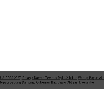
A-PPAS 2027, Belanja Daerah Tembus Rp14,2 Triliun
Wabup Bagus Alit
Bupati Badung Dampingi Gubernur Bali, Jajaki Obligasi Daerah ke