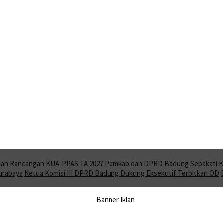
ian Rancangan KUA-PPAS TA 2027
Pemkab dan DPRD Badung Sepakati KU
Surabaya
Ketua Komisi III DPRD Badung Dukung Eksekutif Terbitkan OD