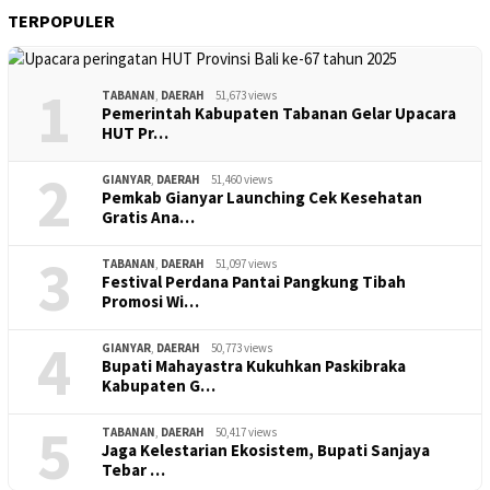
TERPOPULER
1
TABANAN
,
DAERAH
51,673 views
Pemerintah Kabupaten Tabanan Gelar Upacara
HUT Pr…
2
GIANYAR
,
DAERAH
51,460 views
Pemkab Gianyar Launching Cek Kesehatan
Gratis Ana…
3
TABANAN
,
DAERAH
51,097 views
Festival Perdana Pantai Pangkung Tibah
Promosi Wi…
4
GIANYAR
,
DAERAH
50,773 views
Bupati Mahayastra Kukuhkan Paskibraka
Kabupaten G…
5
TABANAN
,
DAERAH
50,417 views
Jaga Kelestarian Ekosistem, Bupati Sanjaya
Tebar …