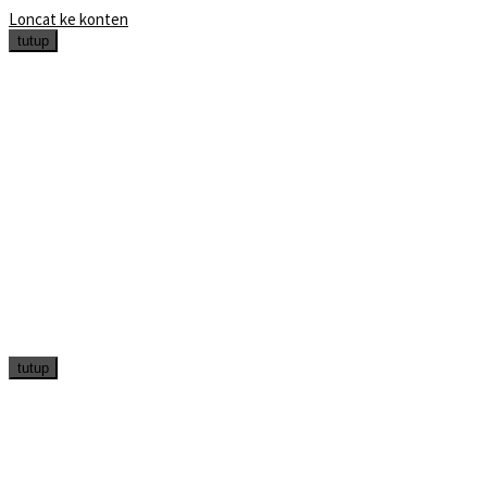
Loncat ke konten
tutup
tutup