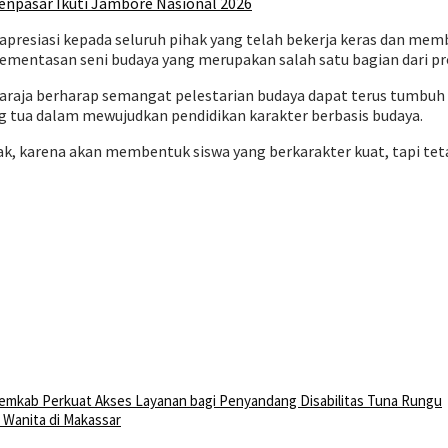
npasar Ikuti Jambore Nasional 2026
presiasi kepada seluruh pihak yang telah bekerja keras dan mem
entasan seni budaya yang merupakan salah satu bagian dari pro
raja berharap semangat pelestarian budaya dapat terus tumbuh d
 tua dalam mewujudkan pendidikan karakter berbasis budaya.
k, karena akan membentuk siswa yang berkarakter kuat, tapi tetap
Pemkab Perkuat Akses Layanan bagi Penyandang Disabilitas Tuna Rungu
Wanita di Makassar