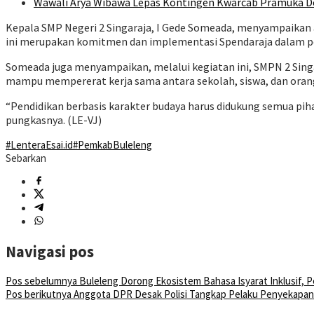
Wawali Arya Wibawa Lepas Kontingen Kwarcab Pramuka De
Kepala SMP Negeri 2 Singaraja, I Gede Someada, menyampaikan a
ini merupakan komitmen dan implementasi Spendaraja dalam pem
Someada juga menyampaikan, melalui kegiatan ini, SMPN 2 Singa
mampu mempererat kerja sama antara sekolah, siswa, dan orang
“Pendidikan berbasis karakter budaya harus didukung semua piha
pungkasnya. (LE-VJ)
#LenteraEsai.id
#PemkabBuleleng
Sebarkan
Navigasi pos
Pos sebelumnya
Buleleng Dorong Ekosistem Bahasa Isyarat Inklusif, 
Pos berikutnya
Anggota DPR Desak Polisi Tangkap Pelaku Penyekapan 