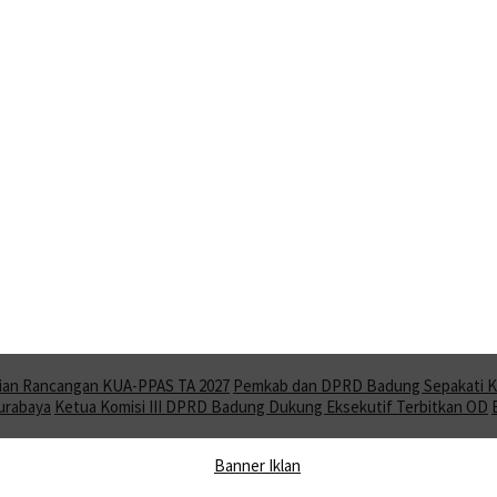
ian Rancangan KUA-PPAS TA 2027
Pemkab dan DPRD Badung Sepakati KU
Surabaya
Ketua Komisi III DPRD Badung Dukung Eksekutif Terbitkan OD