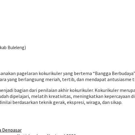
mkab Buleleng)
sanakan pagelaran kokurikuler yang bertema “Bangga Berbudaya” 
ara yang berlangsung meriah, tertib, dan mendapat antusiasme tin
njadi bagian dari penilaian akhir kokurikuler. Kokurikuler merupak
udah dipelajari, melatih kreativitas, meningkatkan kepercayaan d
nilai berdasarkan teknik gerak, ekspresi, wiraga, dan sikap.
a Denpasar