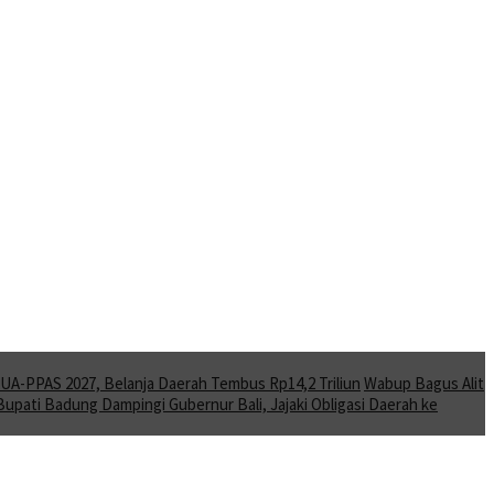
A-PPAS 2027, Belanja Daerah Tembus Rp14,2 Triliun
Wabup Bagus Alit
Bupati Badung Dampingi Gubernur Bali, Jajaki Obligasi Daerah ke