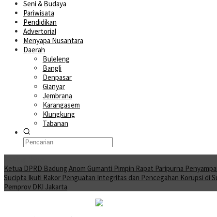
Seni & Budaya
Pariwisata
Pendidikan
Advertorial
Menyapa Nusantara
Daerah
Buleleng
Bangli
Denpasar
Gianyar
Jembrana
Karangasem
Klungkung
Tabanan
Moving News
Ketua DPRD Badung Anom Gumanti Pimpin Rapat Paripurna Penyampa
Sucipta Ikuti Rakor Penguatan Integritas dan Pencegahan Korupsi di 
Pemprov DKI Jakarta