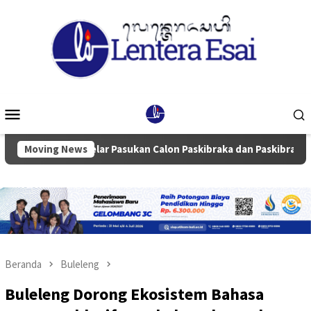
Loncat
ke
konten
Menu
Mobile
Moving News
Gelar Pasukan Calon Paskibraka dan Paskibra Se-kabupat
Beranda
Buleleng
Buleleng Dorong Ekosistem Bahasa