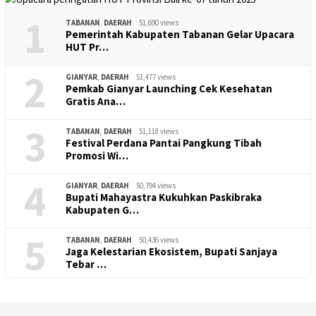
1
TABANAN
,
DAERAH
51,690 views
Pemerintah Kabupaten Tabanan Gelar Upacara
HUT Pr…
2
GIANYAR
,
DAERAH
51,477 views
Pemkab Gianyar Launching Cek Kesehatan
Gratis Ana…
3
TABANAN
,
DAERAH
51,118 views
Festival Perdana Pantai Pangkung Tibah
Promosi Wi…
4
GIANYAR
,
DAERAH
50,794 views
Bupati Mahayastra Kukuhkan Paskibraka
Kabupaten G…
5
TABANAN
,
DAERAH
50,436 views
Jaga Kelestarian Ekosistem, Bupati Sanjaya
Tebar …