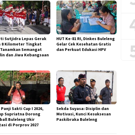
ti Sutjidra Lepas Gerak
HUT Ke-81 RI, Dinkes Buleleng
n 8 Kilometer Tingkat
Gelar Cek Kesehatan Gratis
 Tanamkan Semangat
dan Perkuat Edukasi HPV
plin dan Jiwa Kebangsaan
Panji Sakti Cup I 2026,
Sekda Suyasa: Disiplin dan
p Supriatna Dorong
Motivasi, Kunci Kesuksesan
ball Buleleng Ukir
Paskibraka Buleleng
tasi di Porprov 2027