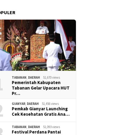
OPULER
1
TABANAN
,
DAERAH
51,670 views
Pemerintah Kabupaten
Tabanan Gelar Upacara HUT
Pr…
2
GIANYAR
,
DAERAH
51,456 views
Pemkab Gianyar Launching
Cek Kesehatan Gratis Ana…
3
TABANAN
,
DAERAH
51,093 views
Festival Perdana Pantai