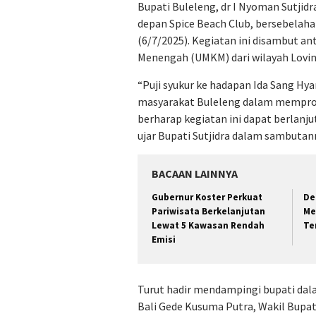
Bupati Buleleng, dr I Nyoman Sutjid
depan Spice Beach Club, bersebelaha
(6/7/2025). Kegiatan ini disambut ant
Menengah (UMKM) dari wilayah Lovina
“Puji syukur ke hadapan Ida Sang Hy
masyarakat Buleleng dalam memprom
berharap kegiatan ini dapat berlanju
ujar Bupati Sutjidra dalam sambutan
BACAAN LAINNYA
Gubernur Koster Perkuat
De
Pariwisata Berkelanjutan
Me
Lewat 5 Kawasan Rendah
Te
Emisi
Turut hadir mendampingi bupati dal
Bali Gede Kusuma Putra, Wakil Bupat