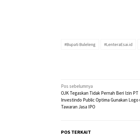
#Bupati Buleleng
#LenteraEsai.id
Navigasi
Pos sebelumnya
OJK Tegaskan Tidak Pernah Beri Izin PT
pos
Investindo Public Optima Gunakan Logo
Tawaran Jasa IPO
POS TERKAIT