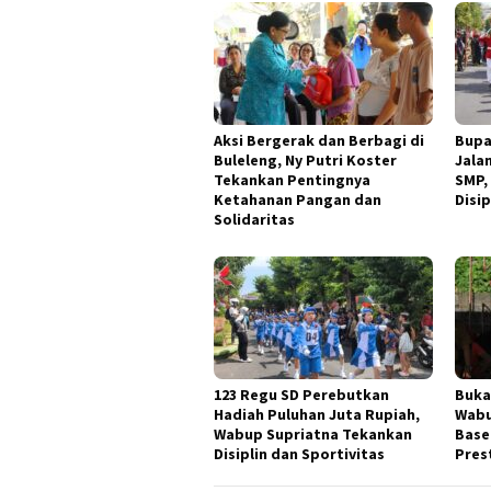
Aksi Bergerak dan Berbagi di
Bupa
Buleleng, Ny Putri Koster
Jala
Tekankan Pentingnya
SMP,
Ketahanan Pangan dan
Disi
Solidaritas
123 Regu SD Perebutkan
Buka 
Hadiah Puluhan Juta Rupiah,
Wabu
Wabup Supriatna Tekankan
Base
Disiplin dan Sportivitas
Pres