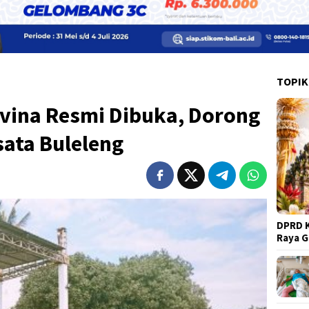
TOPIK
vina Resmi Dibuka, Dorong
ata Buleleng
DPRD K
Raya 