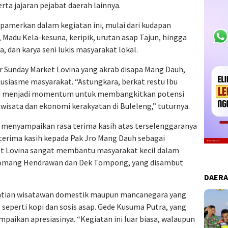
rta jajaran pejabat daerah lainnya.
pamerkan dalam kegiatan ini, mulai dari kudapan
r, Madu Kela-kesuna, keripik, urutan asap Tajun, hingga
, dan karya seni lukis masyarakat lokal.
r Sunday Market Lovina yang akrab disapa Mang Dauh,
usiasme masyarakat. “Astungkara, berkat restu Ibu
na menjadi momentum untuk membangkitkan potensi
isata dan ekonomi kerakyatan di Buleleng,” tuturnya.
a menyampaikan rasa terima kasih atas terselenggaranya
terima kasih kepada Pak Jro Mang Dauh sebagai
rket Lovina sangat membantu masyarakat kecil dalam
Komang Hendrawan dan Dek Tompong, yang disambut
DAER
rhatian wisatawan domestik maupun mancanegara yang
 seperti kopi dan sosis asap. Gede Kusuma Putra, yang
mpaikan apresiasinya. “Kegiatan ini luar biasa, walaupun