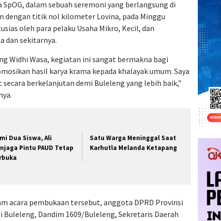
ra SpOG, dalam sebuah seremoni yang berlangsung di
n dengan titik nol kilometer Lovina, pada Minggu
usias oleh para pelaku Usaha Mikro, Kecil, dan
 dan sekitarnya.
ang Widhi Wasa, kegiatan ini sangat bermakna bagi
osikan hasil karya krama kepada khalayak umum. Saya
t secara berkelanjutan demi Buleleng yang lebih baik,”
nya.
mi Dua Siswa, Ali
Satu Warga Meninggal Saat
njaga Pintu PAUD Tetap
Karhutla Melanda Ketapang
rbuka
am acara pembukaan tersebut, anggota DPRD Provinsi
i Buleleng, Dandim 1609/Buleleng, Sekretaris Daerah