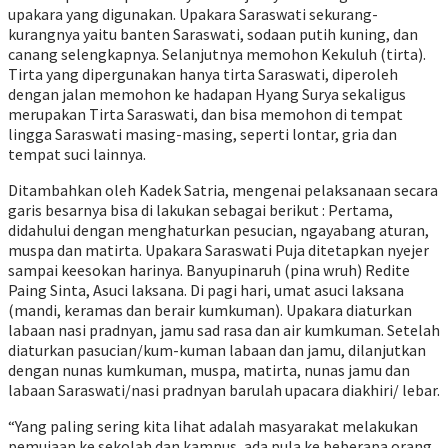
upakara yang digunakan. Upakara Saraswati sekurang-
kurangnya yaitu banten Saraswati, sodaan putih kuning, dan
canang selengkapnya. Selanjutnya memohon Kekuluh (tirta).
Tirta yang dipergunakan hanya tirta Saraswati, diperoleh
dengan jalan memohon ke hadapan Hyang Surya sekaligus
merupakan Tirta Saraswati, dan bisa memohon di tempat
lingga Saraswati masing-masing, seperti lontar, gria dan
tempat suci lainnya.
Ditambahkan oleh Kadek Satria, mengenai pelaksanaan secara
garis besarnya bisa di lakukan sebagai berikut : Pertama,
didahului dengan menghaturkan pesucian, ngayabang aturan,
muspa dan matirta. Upakara Saraswati Puja ditetapkan nyejer
sampai keesokan harinya. Banyupinaruh (pina wruh) Redite
Paing Sinta, Asuci laksana. Di pagi hari, umat asuci laksana
(mandi, keramas dan berair kumkuman). Upakara diaturkan
labaan nasi pradnyan, jamu sad rasa dan air kumkuman. Setelah
diaturkan pasucian/kum-kuman labaan dan jamu, dilanjutkan
dengan nunas kumkuman, muspa, matirta, nunas jamu dan
labaan Saraswati/nasi pradnyan barulah upacara diakhiri/ lebar.
“Yang paling sering kita lihat adalah masyarakat melakukan
pemujaan ke sekolah dan kampus, ada pula ke beberapa orang