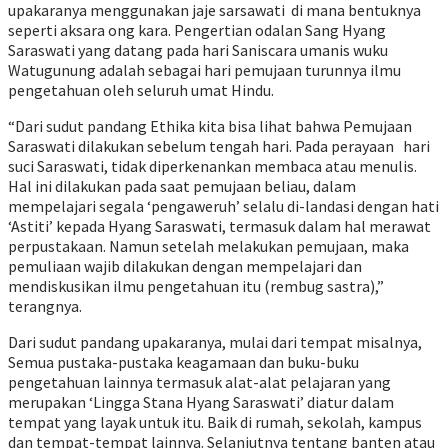
upakaranya menggunakan jaje sarsawati di mana bentuknya
seperti aksara ong kara. Pengertian odalan Sang Hyang
Saraswati yang datang pada hari Saniscara umanis wuku
Watugunung adalah sebagai hari pemujaan turunnya ilmu
pengetahuan oleh seluruh umat Hindu.
“Dari sudut pandang Ethika kita bisa lihat bahwa Pemujaan
Saraswati dilakukan sebelum tengah hari. Pada perayaan hari
suci Saraswati, tidak diperkenankan membaca atau menulis.
Hal ini dilakukan pada saat pemujaan beliau, dalam
mempelajari segala ‘pengaweruh’ selalu di-landasi dengan hati
‘Astiti’ kepada Hyang Saraswati, termasuk dalam hal merawat
perpustakaan. Namun setelah melakukan pemujaan, maka
pemuliaan wajib dilakukan dengan mempelajari dan
mendiskusikan ilmu pengetahuan itu (rembug sastra),”
terangnya.
Dari sudut pandang upakaranya, mulai dari tempat misalnya,
Semua pustaka-pustaka keagamaan dan buku-buku
pengetahuan lainnya termasuk alat-alat pelajaran yang
merupakan ‘Lingga Stana Hyang Saraswati’ diatur dalam
tempat yang layak untuk itu. Baik di rumah, sekolah, kampus
dan tempat-tempat lainnya. Selanjutnya tentang banten atau