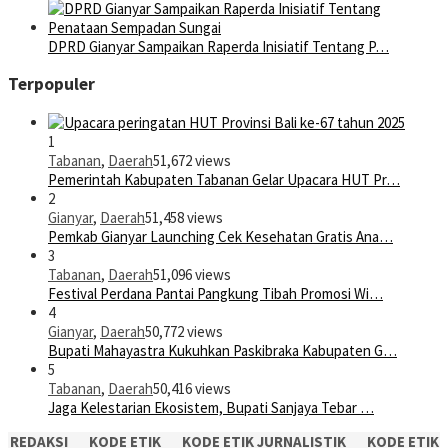
DPRD Gianyar Sampaikan Raperda Inisiatif Tentang P…
Terpopuler
1
Tabanan
,
Daerah
51,672 views
Pemerintah Kabupaten Tabanan Gelar Upacara HUT Pr…
2
Gianyar
,
Daerah
51,458 views
Pemkab Gianyar Launching Cek Kesehatan Gratis Ana…
3
Tabanan
,
Daerah
51,096 views
Festival Perdana Pantai Pangkung Tibah Promosi Wi…
4
Gianyar
,
Daerah
50,772 views
Bupati Mahayastra Kukuhkan Paskibraka Kabupaten G…
5
Tabanan
,
Daerah
50,416 views
Jaga Kelestarian Ekosistem, Bupati Sanjaya Tebar …
REDAKSI
KODE ETIK
KODE ETIK JURNALISTIK
KODE ETIK