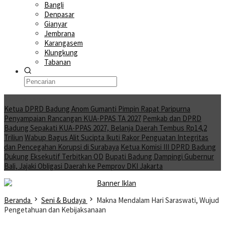
Bangli
Denpasar
Gianyar
Jembrana
Karangasem
Klungkung
Tabanan
Moving News
Ketua DPRD Badung Anom Gumanti Pimpin Rapat Paripurna
Penyampaian Rancangan KUA-PPAS TA 2027
Pemkab dan DPRD
Badung Sepakati KUA-PPAS 2027, Belanja Daerah Tembus Rp14,2
Triliun
Wabup Bagus Alit Sucipta Ikuti Rakor Penguatan Integritas
dan Pencegahan Korupsi di Surabaya
Ketua Komisi III DPRD Badung
Dukung Eksekutif Terbitkan OD
Bupati Badung Dampingi Gubernur
Bali, Jajaki Obligasi Daerah ke Pemprov DKI Jakarta
Beranda
Seni & Budaya
Makna Mendalam Hari Saraswati, Wujud
Pengetahuan dan Kebijaksanaan