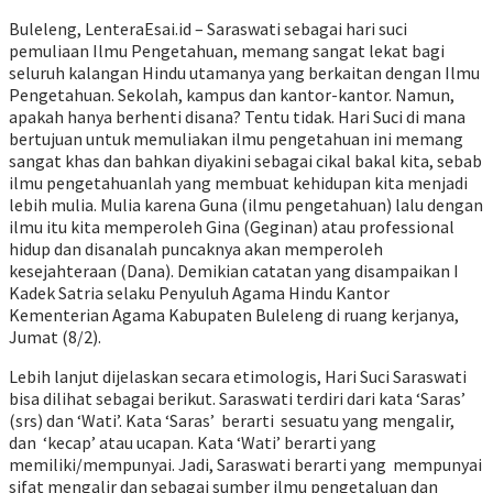
Buleleng, LenteraEsai.id – Saraswati sebagai hari suci
pemuliaan Ilmu Pengetahuan, memang sangat lekat bagi
seluruh kalangan Hindu utamanya yang berkaitan dengan Ilmu
Pengetahuan. Sekolah, kampus dan kantor-kantor. Namun,
apakah hanya berhenti disana? Tentu tidak. Hari Suci di mana
bertujuan untuk memuliakan ilmu pengetahuan ini memang
sangat khas dan bahkan diyakini sebagai cikal bakal kita, sebab
ilmu pengetahuanlah yang membuat kehidupan kita menjadi
lebih mulia. Mulia karena Guna (ilmu pengetahuan) lalu dengan
ilmu itu kita memperoleh Gina (Geginan) atau professional
hidup dan disanalah puncaknya akan memperoleh
kesejahteraan (Dana). Demikian catatan yang disampaikan I
Kadek Satria selaku Penyuluh Agama Hindu Kantor
Kementerian Agama Kabupaten Buleleng di ruang kerjanya,
Jumat (8/2).
Lebih lanjut dijelaskan secara etimologis, Hari Suci Saraswati
bisa dilihat sebagai berikut. Saraswati terdiri dari kata ‘Saras’
(srs) dan ‘Wati’. Kata ‘Saras’ berarti sesuatu yang mengalir,
dan ‘kecap’ atau ucapan. Kata ‘Wati’ berarti yang
memiliki/mempunyai. Jadi, Saraswati berarti yang mempunyai
sifat mengalir dan sebagai sumber ilmu pengetaluan dan