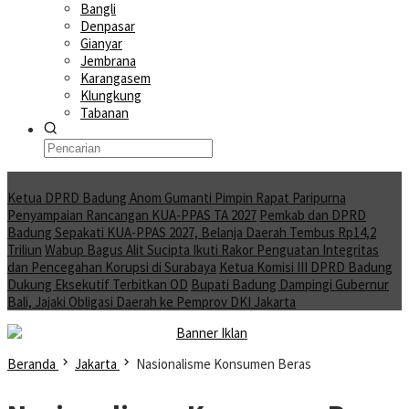
Bangli
Denpasar
Gianyar
Jembrana
Karangasem
Klungkung
Tabanan
Moving News
Ketua DPRD Badung Anom Gumanti Pimpin Rapat Paripurna
Penyampaian Rancangan KUA-PPAS TA 2027
Pemkab dan DPRD
Badung Sepakati KUA-PPAS 2027, Belanja Daerah Tembus Rp14,2
Triliun
Wabup Bagus Alit Sucipta Ikuti Rakor Penguatan Integritas
dan Pencegahan Korupsi di Surabaya
Ketua Komisi III DPRD Badung
Dukung Eksekutif Terbitkan OD
Bupati Badung Dampingi Gubernur
Bali, Jajaki Obligasi Daerah ke Pemprov DKI Jakarta
Beranda
Jakarta
Nasionalisme Konsumen Beras