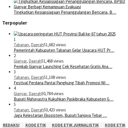
Tingkatkan Kesiapsiagaan Penanggulangan Bencana, B…
Terpopuler
1
Tabanan
,
Daerah
51,682 views
Pemerintah Kabupaten Tabanan Gelar Upacara HUT Pr…
2
Gianyar
,
Daerah
51,468 views
Pemkab Gianyar Launching Cek Kesehatan Gratis Ana…
3
Tabanan
,
Daerah
51,108 views
Festival Perdana Pantai Pangkung Tibah Promosi Wi…
4
Gianyar
,
Daerah
50,784 views
Bupati Mahayastra Kukuhkan Paskibraka Kabupaten G…
5
Tabanan
,
Daerah
50,423 views
Jaga Kelestarian Ekosistem, Bupati Sanjaya Tebar …
REDAKSI
KODE ETIK
KODE ETIK JURNALISTIK
KODE ETIK