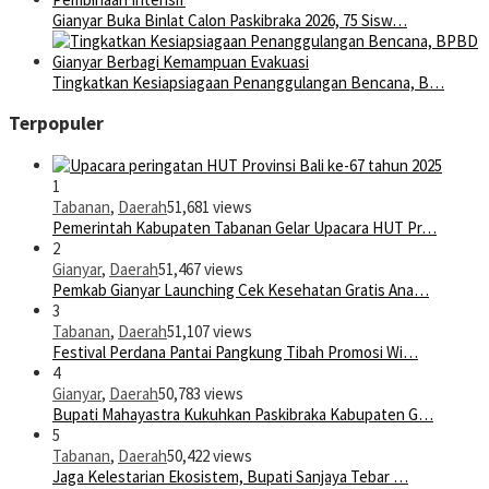
Gianyar Buka Binlat Calon Paskibraka 2026, 75 Sisw…
Tingkatkan Kesiapsiagaan Penanggulangan Bencana, B…
Terpopuler
1
Tabanan
,
Daerah
51,681 views
Pemerintah Kabupaten Tabanan Gelar Upacara HUT Pr…
2
Gianyar
,
Daerah
51,467 views
Pemkab Gianyar Launching Cek Kesehatan Gratis Ana…
3
Tabanan
,
Daerah
51,107 views
Festival Perdana Pantai Pangkung Tibah Promosi Wi…
4
Gianyar
,
Daerah
50,783 views
Bupati Mahayastra Kukuhkan Paskibraka Kabupaten G…
5
Tabanan
,
Daerah
50,422 views
Jaga Kelestarian Ekosistem, Bupati Sanjaya Tebar …