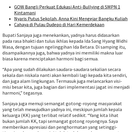
GOW Bangli Perkuat Edukasi Anti-Bullying di SMPN 1
Kintamani
Nyaris Putus Sekolah, Anna Kini Mengejar Bangku Kuliah
Cahaya di Pulau Dudepo di Hari Kemerdekaan
Bupati Sanjaya juga menekankan, yadnya harus didasarkan
pada rasa bhakti dan tulus ikhlas kepada Ida Sang Hyang Widhi
Wasa, dengan tujuan ngelinggihan Ida Betara. Di samping itu,
disampaikannya juga, bahwa yadnya ini memiliki makna luar
biasa karena menciptakan harmoni bagi semua.
“Apa yang sudah dilakukan saudara-saudara sekalian secara
sekala dan niskala nanti akan kembali lagi kepada kita sendiri,
dan juga alam lingkungan. Termasuk juga melancarkan visi-
misi besar kita, juga bagian dari implementasi jagat ini menjadi
harmoni,” tegasnya.
Sanjaya juga memuji semangat gotong-royong masyarakat
yang telah mewujudkan yadnya ini, meskipun jumlah kepala
keluarga (KK) yang terlibat relatif sedikit. “Yang kita lihat
bukan jumlah KK, tapi semangat gotong royongnya. Saya
memberikan apresiasi dan penghormatan yang setinggi-