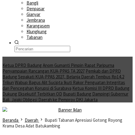
Bangli
Denpasar
Gianyar
Jembrana
Karangasem
Klungkung
Tabanan
Moving News
Ketua DPRD Badung Anom Gumanti Pimpin Rapat Paripurna
Penyampaian Rancangan KUA-PPAS TA 2027
Pemkab dan DPRD
Badung Sepakati KUA-PPAS 2027, Belanja Daerah Tembus Rp14,2
Triliun
Wabup Bagus Alit Sucipta Ikuti Rakor Penguatan Integritas
dan Pencegahan Korupsi di Surabaya
Ketua Komisi III DPRD Badung
Dukung Eksekutif Terbitkan OD
Bupati Badung Dampingi Gubernur
Bali, Jajaki Obligasi Daerah ke Pemprov DKI Jakarta
Beranda
Daerah
Bupati Tabanan Apresiasi Gotong Royong
Krama Desa Adat Batukambing