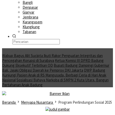
Bangli
Denpasar
Gianyar
Jembrana
Karangasem
Klungkung
Tabanan
Moving News
Wabup Bagus Alit Sucipta Ikuti Rakor Penguatan Integritas dan
Pencegahan Korupsi di Surabaya
Ketua Komisi III DPRD Badung
Dukung Eksekutif Terbitkan OD
Bupati Badung Dampingi Gubernur
Bali, Jajaki Obligasi Daerah ke Pemprov DKI Jakarta
DWP Badung
Kunjungi Pasien Anak di RS Mangusada, Berbagi Ceria di Hari Anak
Nasional
Sosialisasi Bahaya Narkoba di SMPN 2 Kuta Utara, Bangun
Pertahanan Anak Badung
Beranda
Menyapa Nusantara
Program Perlindungan Sosial 2025