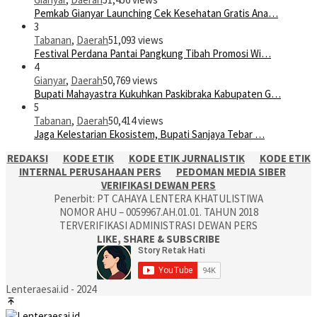
Pemkab Gianyar Launching Cek Kesehatan Gratis Ana…
3
Tabanan
,
Daerah
51,093 views
Festival Perdana Pantai Pangkung Tibah Promosi Wi…
4
Gianyar
,
Daerah
50,769 views
Bupati Mahayastra Kukuhkan Paskibraka Kabupaten G…
5
Tabanan
,
Daerah
50,414 views
Jaga Kelestarian Ekosistem, Bupati Sanjaya Tebar …
REDAKSI
KODE ETIK
KODE ETIK JURNALISTIK
KODE ETIK
INTERNAL PERUSAHAAN PERS
PEDOMAN MEDIA SIBER
VERIFIKASI DEWAN PERS
Penerbit: PT CAHAYA LENTERA KHATULISTIWA
NOMOR AHU – 0059967.AH.01.01. TAHUN 2018
TERVERIFIKASI ADMINISTRASI DEWAN PERS
LIKE, SHARE & SUBSCRIBE
Lenteraesai.id - 2024