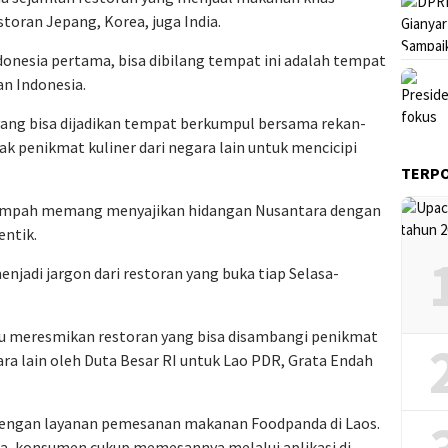
estoran Jepang, Korea, juga India.
esia pertama, bisa dibilang tempat ini adalah tempat
n Indonesia.
ang bisa dijadikan tempat berkumpul bersama rekan-
k penikmat kuliner dari negara lain untuk mencicipi
TERP
Rempah memang menyajikan hidangan Nusantara dengan
ntik.
njadi jargon dari restoran yang buka tiap Selasa-
aru meresmikan restoran yang bisa disambangi penikmat
ara lain oleh Duta Besar RI untuk Lao PDR, Grata Endah
engan layanan pemesanan makanan Foodpanda di Laos.
na, konsumen cukup memesannya melalui aplikasi di