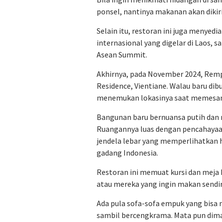
ponsel, nantinya makanan akan dikir
Selain itu, restoran ini juga menyed
internasional yang digelar di Laos, s
Asean Summit.
Akhirnya, pada November 2024, Remp
Residence, Vientiane. Walau baru dib
menemukan lokasinya saat memesan l
Bangunan baru bernuansa putih dan
Ruangannya luas dengan pencahayaan
jendela lebar yang memperlihatkan 
gadang Indonesia.
Restoran ini memuat kursi dan mej
atau mereka yang ingin makan sendir
Ada pula sofa-sofa empuk yang bis
sambil bercengkrama. Mata pun diman