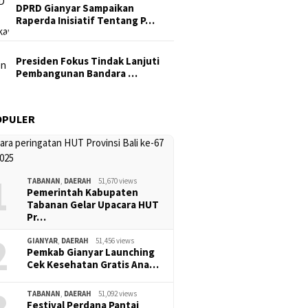
DPRD Gianyar Sampaikan
Raperda Inisiatif Tentang P…
Presiden Fokus Tindak Lanjuti
Pembangunan Bandara …
OPULER
1
TABANAN
,
DAERAH
51,670 views
Pemerintah Kabupaten
Tabanan Gelar Upacara HUT
Pr…
2
GIANYAR
,
DAERAH
51,456 views
Pemkab Gianyar Launching
Cek Kesehatan Gratis Ana…
TABANAN
,
DAERAH
51,092 views
Festival Perdana Pantai