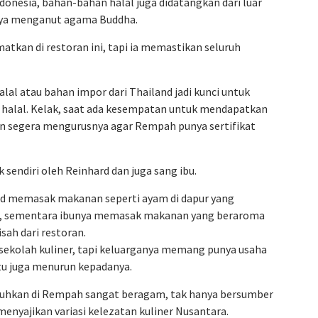
onesia, bahan-bahan halal juga didatangkan dari luar
nya menganut agama Buddha.
atkan di restoran ini, tapi ia memastikan seluruh
l atau bahan impor dari Thailand jadi kunci untuk
halal. Kelak, saat ada kesempatan untuk mendapatkan
kan segera mengurusnya agar Rempah punya sertifikat
sendiri oleh Reinhard dan juga sang ibu.
ard memasak makanan seperti ayam di dapur yang
ran, sementara ibunya memasak makanan yang beraroma
isah dari restoran.
 sekolah kuliner, tapi keluarganya memang punya usaha
tu juga menurun kepadanya.
guhkan di Rempah sangat beragam, tak hanya bersumber
menyajikan variasi kelezatan kuliner Nusantara.