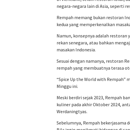
negara-negara lain di Asia, seperti r
Rempah memang bukan restoran Indon
kedua yang memperkenalkan masaka
Namun, konsepnya adalah restoran y
rekan senegara, atau bahkan mengaja
masakan Indonesia.
Sesuai dengan namanya, restoran 
rempah yang membuatnya terasa ote
“Spice Up the World with Rempah” me
Minggu ini.
Meski berdiri sejak 2023, Rempah b
kuliner pada akhir Oktober 2024, ant
Werdaningtyas.
Sebelumnya, Rempah bekerjasama d
Bila ingin menikmati hidangan di sa