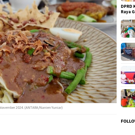
DPRD K
Raya 
, November 2024. (ANTARA/Nanien Yuniar)
FOLLO