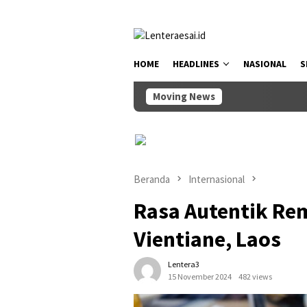
Loncat
tutup
ke
konten
HOME
HEADLINES
NASIONAL
S
Moving News
Wabup Bagus Al
Beranda
Internasional
Rasa Autentik Re
Vientiane, Laos
Lentera3
15 November 2024
482 views