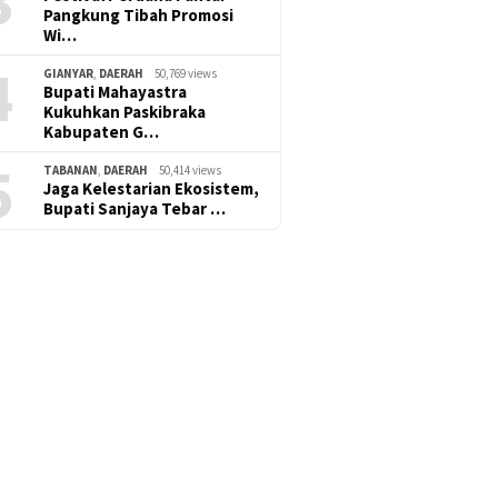
3
Pangkung Tibah Promosi
Wi…
4
GIANYAR
,
DAERAH
50,769 views
Bupati Mahayastra
Kukuhkan Paskibraka
Kabupaten G…
5
TABANAN
,
DAERAH
50,414 views
Jaga Kelestarian Ekosistem,
Bupati Sanjaya Tebar …