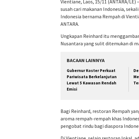
Vientiane, Laos, 15/11 (ANTARA/LE) –
susah cari makanan Indonesia, sekali
Indonesia bernama Rempah di Vienti
ANTARA.
Ungkapan Reinhard itu menggambarka
Nusantara yang sulit ditemukan di 
BACAAN LAINNYA
Gubernur Koster Perkuat
De
Pariwisata Berkelanjutan
Me
Lewat 5 Kawasan Rendah
Te
Emisi
Bagi Reinhard, restoran Rempah yan
aroma rempah-rempah khas Indonesi
pengobat rindu bagi diaspora Indone
Di Vientiane, selain restoran lokal,