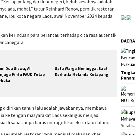
 “Setiap pulang dari luar negeri, keluh kesahnya adalah
nya ada, mahal,” tutur Reinhard Renov, pemilik restoran
ane, ibu kota negara Laos, awal November 2024 kepada
n kerinduan para perantau terhadap cita rasa autentik
DAER
mancanegara.
mi Dua Siswa, Ali
Satu Warga Meninggal Saat
Tingka
njaga Pintu PAUD Tetap
Karhutla Melanda Ketapang
Penan
rbuka
g didirikan tahun lalu adalah jawabannya, membawa
a ke tengah masyarakat Laos sekaligus menjadi
sia di sana tanpa harus merogoh kocek terlalu dalam.
 ada sejumlah restoran yang menjual makanan khas