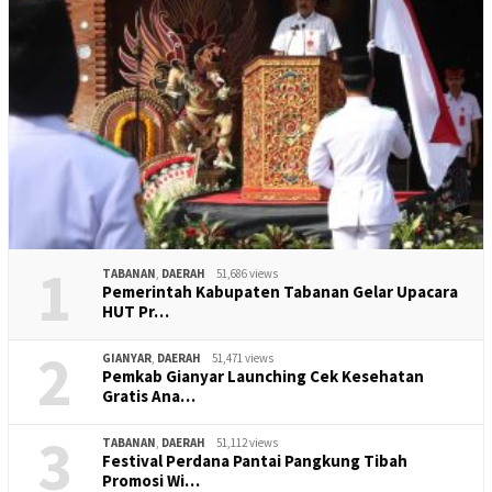
1
TABANAN
,
DAERAH
51,686 views
Pemerintah Kabupaten Tabanan Gelar Upacara
HUT Pr…
2
GIANYAR
,
DAERAH
51,471 views
Pemkab Gianyar Launching Cek Kesehatan
Gratis Ana…
3
TABANAN
,
DAERAH
51,112 views
Festival Perdana Pantai Pangkung Tibah
Promosi Wi…