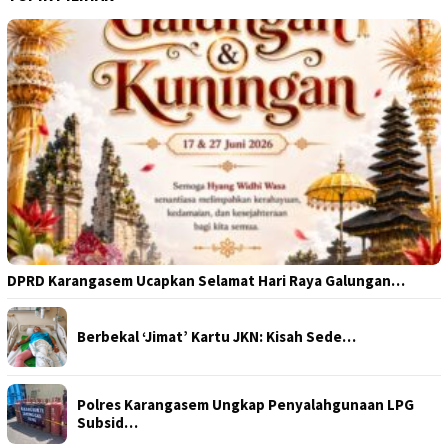
DPRD Karangasem Ucapkan Selamat Hari Raya Galungan…
Berbekal ‘Jimat’ Kartu JKN: Kisah Sede…
Polres Karangasem Ungkap Penyalahgunaan LPG
Subsid…