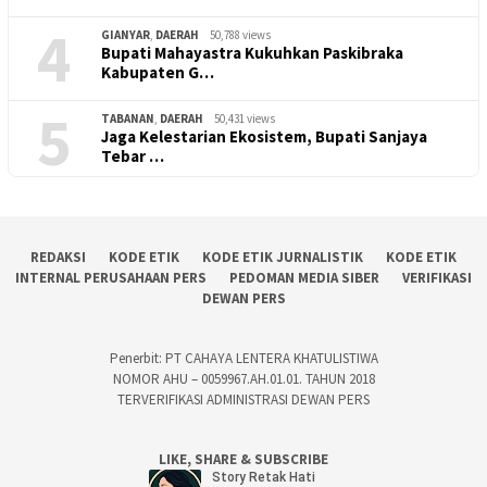
4
GIANYAR
,
DAERAH
50,788 views
Bupati Mahayastra Kukuhkan Paskibraka
Kabupaten G…
5
TABANAN
,
DAERAH
50,431 views
Jaga Kelestarian Ekosistem, Bupati Sanjaya
Tebar …
REDAKSI
KODE ETIK
KODE ETIK JURNALISTIK
KODE ETIK
INTERNAL PERUSAHAAN PERS
PEDOMAN MEDIA SIBER
VERIFIKASI
DEWAN PERS
Penerbit: PT CAHAYA LENTERA KHATULISTIWA
NOMOR AHU – 0059967.AH.01.01. TAHUN 2018
TERVERIFIKASI ADMINISTRASI DEWAN PERS
LIKE, SHARE & SUBSCRIBE