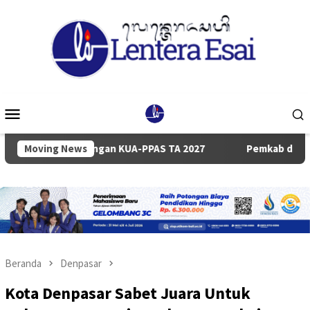
Loncat
ke
konten
Menu
Mobile
ancangan KUA-PPAS TA 2027
Moving News
Pemkab dan DPRD Badung Sep
Beranda
Denpasar
Kota Denpasar Sabet Juara Untuk