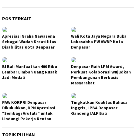
POS TERKAIT
Apresiasi Graha Nawasena
Wali Kota Jaya Negara Buka
Sebagai Wadah Kreatifitas
Lokasabha PW AWBP Kota
Disabilitas Kota Denpasar
Denpasar
BI Bali Manfaatkan 400 Ribu
Denpasar Raih LPM Award,
Lembar Limbah Uang Rusak
Perkuat Kolaborasi Wujudkan
Jadi Medali
Pembangunan Berbasis
Masyarakat
PAW KORPRI Denpasar
Tingkatkan Kualitas Bahasa
Dikukuhkan, DPN Apresiasi
Inggris, LPBA Denpasar
“Sembagi Arutala” untuk
Gandeng IALF Bali
Lindungi Pekerja Rentan
TOPIK PILIHAN