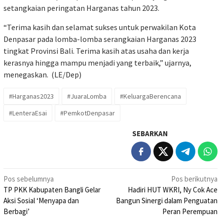
setangkaian peringatan Harganas tahun 2023.
“Terima kasih dan selamat sukses untuk perwakilan Kota
Denpasar pada lomba-lomba serangkaian Harganas 2023
tingkat Provinsi Bali. Terima kasih atas usaha dan kerja
kerasnya hingga mampu menjadi yang terbaik,” ujarnya,
menegaskan. (LE/Dep)
#Harganas2023
#JuaraLomba
#KeluargaBerencana
#LenteraEsai
#PemkotDenpasar
SEBARKAN
Navigasi
Pos sebelumnya
Pos berikutnya
TP PKK Kabupaten Bangli Gelar
Hadiri HUT WKRI, Ny Cok Ace
pos
Aksi Sosial ‘Menyapa dan
Bangun Sinergi dalam Penguatan
Berbagi’
Peran Perempuan