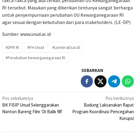
fakta-fakta yang ada terkait perubahan UU Kewarganegaraan
RI tersebut. Masukan yang diberikan tentunya sangat berharga
untuk penyempurnaan perubahan UU Kewarganegaraan RI
agar sesuai dengan kebutuhan dari para stakeholders. (LE-DP)
Sumber:
www.unud.ac.id
#DPR RI
#FH Unud
#LenteraEsai.id
#Perubahan Kewarganegaraan RI
SEBARKAN
Navigasi
Pos sebelumnya
Pos berikutnya
BK FISIP Unud Selenggarakan
Badung Laksanakan Rapat
pos
Nonton Bareng Film ‘Di Balik 98’
Program Koordinasi Pencegahan
Korupsi