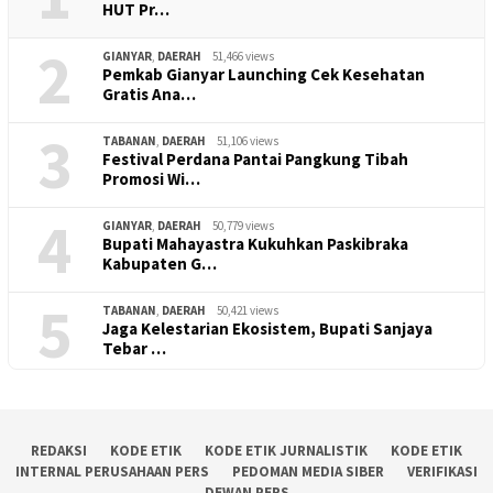
HUT Pr…
2
GIANYAR
,
DAERAH
51,466 views
Pemkab Gianyar Launching Cek Kesehatan
Gratis Ana…
3
TABANAN
,
DAERAH
51,106 views
Festival Perdana Pantai Pangkung Tibah
Promosi Wi…
4
GIANYAR
,
DAERAH
50,779 views
Bupati Mahayastra Kukuhkan Paskibraka
Kabupaten G…
5
TABANAN
,
DAERAH
50,421 views
Jaga Kelestarian Ekosistem, Bupati Sanjaya
Tebar …
REDAKSI
KODE ETIK
KODE ETIK JURNALISTIK
KODE ETIK
INTERNAL PERUSAHAAN PERS
PEDOMAN MEDIA SIBER
VERIFIKASI
DEWAN PERS