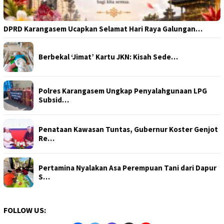
DPRD Karangasem Ucapkan Selamat Hari Raya Galungan…
Berbekal ‘Jimat’ Kartu JKN: Kisah Sede…
Polres Karangasem Ungkap Penyalahgunaan LPG
Subsid…
Penataan Kawasan Tuntas, Gubernur Koster Genjot
Re…
Pertamina Nyalakan Asa Perempuan Tani dari Dapur
S…
FOLLOW US: