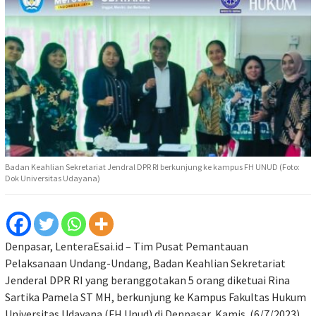
Badan Keahlian Sekretariat Jendral DPR RI berkunjung ke kampus FH UNUD (Foto:
Dok Universitas Udayana)
Denpasar, LenteraEsai.id – Tim Pusat Pemantauan
Pelaksanaan Undang-Undang, Badan Keahlian Sekretariat
Jenderal DPR RI yang beranggotakan 5 orang diketuai Rina
Sartika Pamela ST MH, berkunjung ke Kampus Fakultas Hukum
Universitas Udayana (FH Unud) di Denpasar, Kamis (6/7/2023).