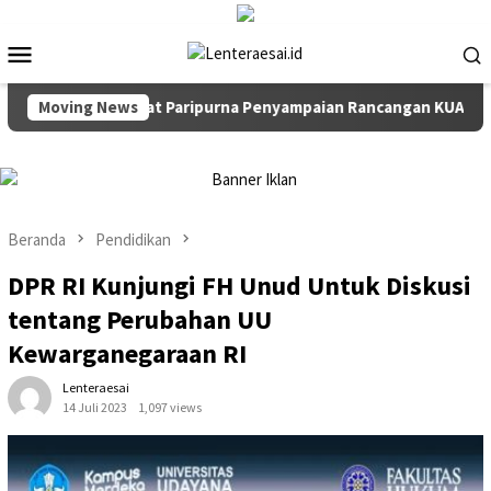
Loncat
ke
Menu
konten
Mobile
impin Rapat Paripurna Penyampaian Rancangan KUA-PPAS TA 202
Moving News
Beranda
Pendidikan
DPR RI Kunjungi FH Unud Untuk Diskusi
tentang Perubahan UU
Kewarganegaraan RI
Lenteraesai
14 Juli 2023
1,097 views