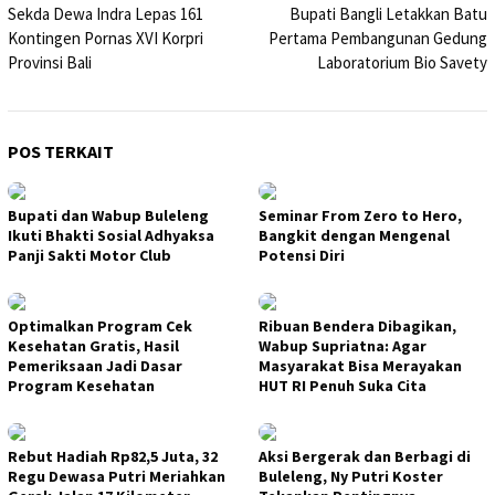
Sekda Dewa Indra Lepas 161
Bupati Bangli Letakkan Batu
pos
Kontingen Pornas XVI Korpri
Pertama Pembangunan Gedung
Provinsi Bali
Laboratorium Bio Savety
POS TERKAIT
Bupati dan Wabup Buleleng
Seminar From Zero to Hero,
Ikuti Bhakti Sosial Adhyaksa
Bangkit dengan Mengenal
Panji Sakti Motor Club
Potensi Diri
Optimalkan Program Cek
Ribuan Bendera Dibagikan,
Kesehatan Gratis, Hasil
Wabup Supriatna: Agar
Pemeriksaan Jadi Dasar
Masyarakat Bisa Merayakan
Program Kesehatan
HUT RI Penuh Suka Cita
Rebut Hadiah Rp82,5 Juta, 32
Aksi Bergerak dan Berbagi di
Regu Dewasa Putri Meriahkan
Buleleng, Ny Putri Koster