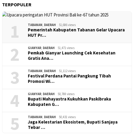
TERPOPULER
1
TABANAN
,
DAERAH
51,686 views
Pemerintah Kabupaten Tabanan Gelar Upacara
HUT Pr…
2
GIANYAR
,
DAERAH
51,471 views
Pemkab Gianyar Launching Cek Kesehatan
Gratis Ana…
3
TABANAN
,
DAERAH
51,112 views
Festival Perdana Pantai Pangkung Tibah
Promosi Wi…
4
GIANYAR
,
DAERAH
50,788 views
Bupati Mahayastra Kukuhkan Paskibraka
Kabupaten G…
5
TABANAN
,
DAERAH
50,431 views
Jaga Kelestarian Ekosistem, Bupati Sanjaya
Tebar …