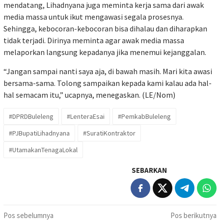
mendatang, Lihadnyana juga meminta kerja sama dari awak
media massa untuk ikut mengawasi segala prosesnya.
Sehingga, kebocoran-kebocoran bisa dihalau dan diharapkan
tidak terjadi. Dirinya meminta agar awak media massa
melaporkan langsung kepadanya jika menemui kejanggalan.
“Jangan sampai nanti saya aja, di bawah masih. Mari kita awasi
bersama-sama. Tolong sampaikan kepada kami kalau ada hal-
hal semacam itu,” ucapnya, menegaskan. (LE/Nom)
#DPRDBuleleng
#LenteraEsai
#PemkabBuleleng
#PJBupatiLihadnyana
#SuratiKontraktor
#UtamakanTenagaLokal
SEBARKAN
Navigasi
Pos sebelumnya
Pos berikutnya