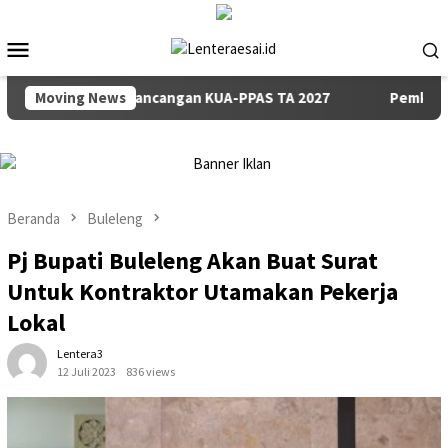
Loncat
ke
Menu
konten
Mobile
nyampaian Rancangan KUA-PPAS TA 2027
Moving News
Pemkab dan DPRD
Beranda
Buleleng
Pj Bupati Buleleng Akan Buat Surat
Untuk Kontraktor Utamakan Pekerja
Lokal
Lentera3
12 Juli 2023
836 views