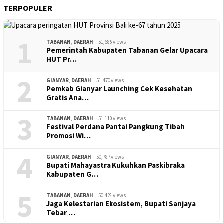
TERPOPULER
1
TABANAN
,
DAERAH
51,685 views
Pemerintah Kabupaten Tabanan Gelar Upacara
HUT Pr…
2
GIANYAR
,
DAERAH
51,470 views
Pemkab Gianyar Launching Cek Kesehatan
Gratis Ana…
3
TABANAN
,
DAERAH
51,110 views
Festival Perdana Pantai Pangkung Tibah
Promosi Wi…
4
GIANYAR
,
DAERAH
50,787 views
Bupati Mahayastra Kukuhkan Paskibraka
Kabupaten G…
5
TABANAN
,
DAERAH
50,428 views
Jaga Kelestarian Ekosistem, Bupati Sanjaya
Tebar …