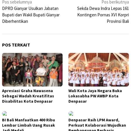
Navigasi
Pos sebelumnya
Pos berikutnya
DPRD Gianyar Usulkan Jabatan
Sekda Dewa Indra Lepas 161
pos
Bupati dan Wakil Bupati Gianyar
Kontingen Pornas XVI Korpri
Diberhentikan
Provinsi Bali
POS TERKAIT
Apresiasi Graha Nawasena
Wali Kota Jaya Negara Buka
Sebagai Wadah Kreatifitas
Lokasabha PW AWBP Kota
Disabilitas Kota Denpasar
Denpasar
BI Bali Manfaatkan 400 Ribu
Denpasar Raih LPM Award,
Lembar Limbah Uang Rusak
Perkuat Kolaborasi Wujudkan
Jadi Medali
Pembangunan Berbasis