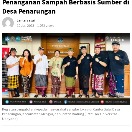
Penanganan Sampah Berbasis Sumber di
Desa Penarungan
Lenteraesai
10 Juli 2023
1,072 views
Kegiatan pengabdian kepada masyarakat yang berlokasi di Kantor Balai Desa
Penarungan, Kecamatan Mengwi, Kabupaten Badung (Foto: Dok Universitas
Udayana)