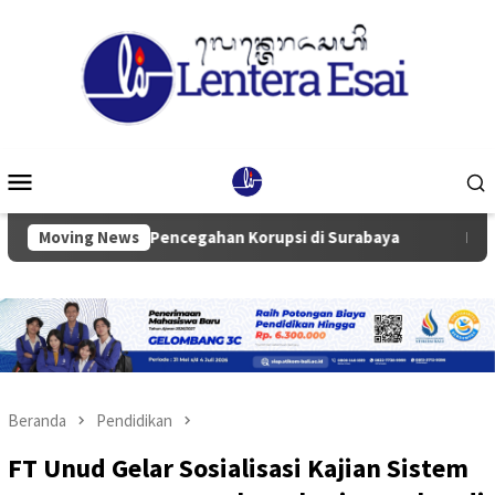
Loncat
ke
konten
Menu
Mobile
gritas dan Pencegahan Korupsi di Surabaya
Moving News
Ketua Komisi 
Beranda
Pendidikan
FT Unud Gelar Sosialisasi Kajian Sistem