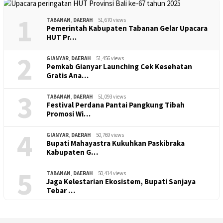
1
TABANAN
,
DAERAH
51,670 views
Pemerintah Kabupaten Tabanan Gelar Upacara
HUT Pr…
2
GIANYAR
,
DAERAH
51,456 views
Pemkab Gianyar Launching Cek Kesehatan
Gratis Ana…
3
TABANAN
,
DAERAH
51,093 views
Festival Perdana Pantai Pangkung Tibah
Promosi Wi…
4
GIANYAR
,
DAERAH
50,769 views
Bupati Mahayastra Kukuhkan Paskibraka
Kabupaten G…
5
TABANAN
,
DAERAH
50,414 views
Jaga Kelestarian Ekosistem, Bupati Sanjaya
Tebar …