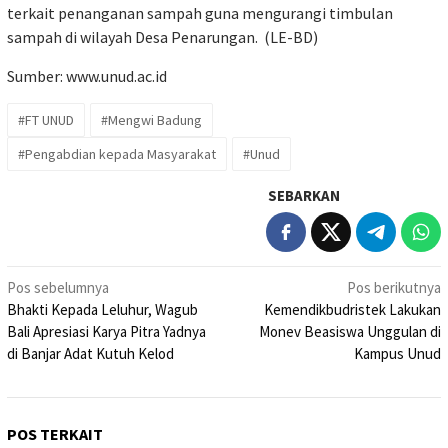
terkait penanganan sampah guna mengurangi timbulan
sampah di wilayah Desa Penarungan. (LE-BD)
Sumber:
www.unud.ac.id
#FT UNUD
#Mengwi Badung
#Pengabdian kepada Masyarakat
#Unud
SEBARKAN
Navigasi
Pos sebelumnya
Pos berikutnya
Bhakti Kepada Leluhur, Wagub
Kemendikbudristek Lakukan
pos
Bali Apresiasi Karya Pitra Yadnya
Monev Beasiswa Unggulan di
di Banjar Adat Kutuh Kelod
Kampus Unud
POS TERKAIT