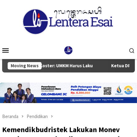
Loncat
ke
konten
Menu
Mobile
rnur Koster: UMKM Harus Laku
Moving News
Ketua DPRD Badung Anom 
Beranda
Pendidikan
Kemendikbudristek Lakukan Monev