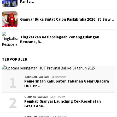
Panta…
Gianyar Buka Binlat Calon Paskibraka 2026, 75 Sisw…
Tingkatkan Kesiapsiagaan Penanggulangan
Bencana, B…
TERPOPULER
1
TABANAN
,
DAERAH
51,686 views
Pemerintah Kabupaten Tabanan Gelar Upacara
HUT Pr…
2
GIANYAR
,
DAERAH
51,471 views
Pemkab Gianyar Launching Cek Kesehatan
Gratis Ana…