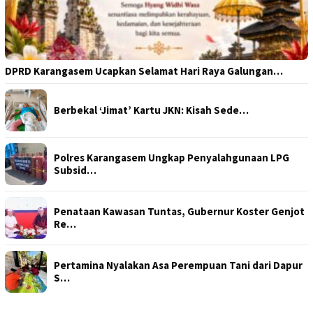
DPRD Karangasem Ucapkan Selamat Hari Raya Galungan…
Berbekal ‘Jimat’ Kartu JKN: Kisah Sede…
Polres Karangasem Ungkap Penyalahgunaan LPG
Subsid…
Penataan Kawasan Tuntas, Gubernur Koster Genjot
Re…
Pertamina Nyalakan Asa Perempuan Tani dari Dapur
S…