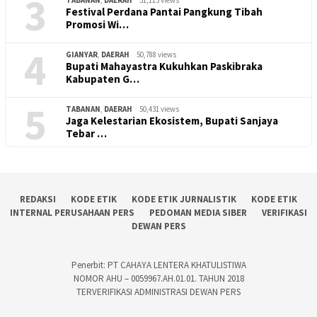
3
TABANAN
,
DAERAH
51,113 views
Festival Perdana Pantai Pangkung Tibah
Promosi Wi…
4
GIANYAR
,
DAERAH
50,788 views
Bupati Mahayastra Kukuhkan Paskibraka
Kabupaten G…
5
TABANAN
,
DAERAH
50,431 views
Jaga Kelestarian Ekosistem, Bupati Sanjaya
Tebar …
REDAKSI
KODE ETIK
KODE ETIK JURNALISTIK
KODE ETIK
INTERNAL PERUSAHAAN PERS
PEDOMAN MEDIA SIBER
VERIFIKASI
DEWAN PERS
Penerbit: PT CAHAYA LENTERA KHATULISTIWA
NOMOR AHU – 0059967.AH.01.01. TAHUN 2018
TERVERIFIKASI ADMINISTRASI DEWAN PERS