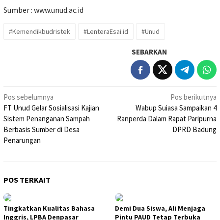
Sumber :
www.unud.ac.id
#Kemendikbudristek
#LenteraEsai.id
#Unud
SEBARKAN
Navigasi
Pos sebelumnya
Pos berikutnya
FT Unud Gelar Sosialisasi Kajian
Wabup Suiasa Sampaikan 4
pos
Sistem Penanganan Sampah
Ranperda Dalam Rapat Paripurna
Berbasis Sumber di Desa
DPRD Badung
Penarungan
POS TERKAIT
Tingkatkan Kualitas Bahasa
Demi Dua Siswa, Ali Menjaga
Inggris, LPBA Denpasar
Pintu PAUD Tetap Terbuka