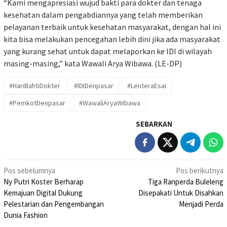
“Kami mengapresiasi wujud bakti para dokter dan tenaga
kesehatan dalam pengabdiannya yang telah memberikan
pelayanan terbaik untuk kesehatan masyarakat, dengan hal ini
kita bisa melakukan pencegahan lebih dini jika ada masyarakat
yang kurang sehat untuk dapat melaporkan ke IDI di wilayah
masing-masing,” kata Wawali Arya Wibawa. (LE-DP)
#HariBahtiDokter
#IDIDenpasar
#LenteraEsai
#PemkotDenpasar
#WawaliAryaWibawa
SEBARKAN
Navigasi
Pos sebelumnya
Pos berikutnya
Ny Putri Koster Berharap
Tiga Ranperda Buleleng
pos
Kemajuan Digital Dukung
Disepakati Untuk Disahkan
Pelestarian dan Pengembangan
Menjadi Perda
Dunia Fashion