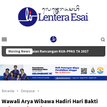
Loncat
ke
konten
Menu
Mobile
ampaian Rancangan KUA-PPAS TA 2027
Moving News
Pemkab dan DPRD B
Beranda
Denpasar
Wawali Arya Wibawa Hadiri Hari Bakti