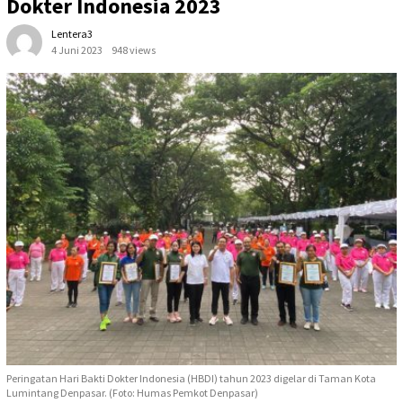
Dokter Indonesia 2023
Lentera3
4 Juni 2023
948 views
Peringatan Hari Bakti Dokter Indonesia (HBDI) tahun 2023 digelar di Taman Kota
Lumintang Denpasar. (Foto: Humas Pemkot Denpasar)