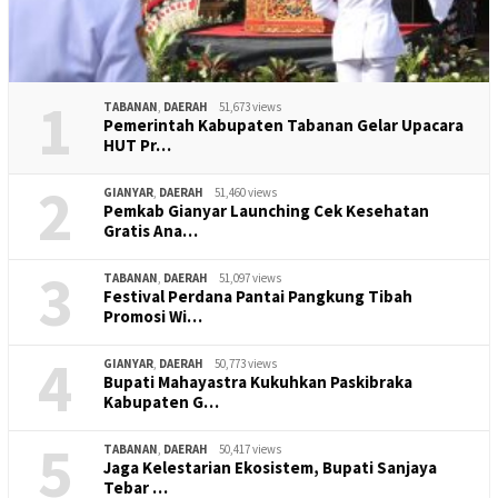
1
TABANAN
,
DAERAH
51,673 views
Pemerintah Kabupaten Tabanan Gelar Upacara
HUT Pr…
2
GIANYAR
,
DAERAH
51,460 views
Pemkab Gianyar Launching Cek Kesehatan
Gratis Ana…
3
TABANAN
,
DAERAH
51,097 views
Festival Perdana Pantai Pangkung Tibah
Promosi Wi…
4
GIANYAR
,
DAERAH
50,773 views
Bupati Mahayastra Kukuhkan Paskibraka
Kabupaten G…
5
TABANAN
,
DAERAH
50,417 views
Jaga Kelestarian Ekosistem, Bupati Sanjaya
Tebar …