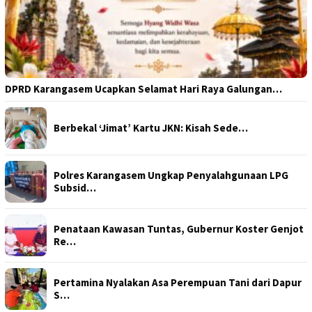
DPRD Karangasem Ucapkan Selamat Hari Raya Galungan…
Berbekal ‘Jimat’ Kartu JKN: Kisah Sede…
Polres Karangasem Ungkap Penyalahgunaan LPG
Subsid…
Penataan Kawasan Tuntas, Gubernur Koster Genjot
Re…
Pertamina Nyalakan Asa Perempuan Tani dari Dapur
S…